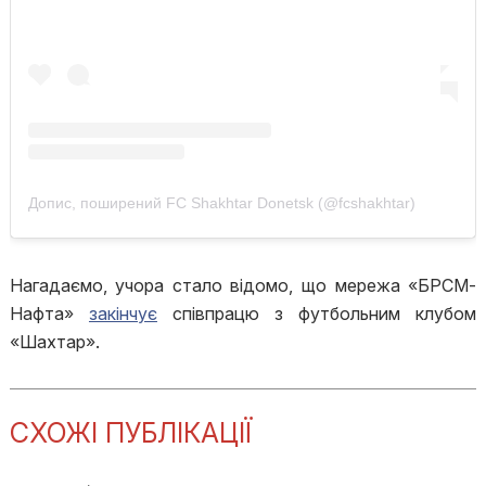
Допис, поширений FC Shakhtar Donetsk (@fcshakhtar)
Нагадаємо, учора стало відомо, що мережа «БРСМ-
Нафта»
закінчує
співпрацю з футбольним клубом
«Шахтар».
СХОЖІ ПУБЛІКАЦІЇ