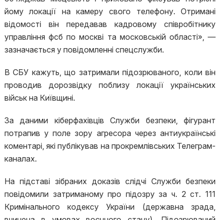
йому локації на камеру свого телефону. Отримані
відомості він передавав кадровому співробітнику
управління фсб по москві та московській області», —
зазначається у повідомленні спецслужби.
В СБУ кажуть, що затримали підозрюваного, коли він
проводив дорозвідку поблизу локації українських
військ на Київщині.
За даними кіберфахівців Служби безпеки, фігурант
потрапив у поле зору агресора через антиукраїнські
коментарі, які публікував на прокремлівських Телеграм-
каналах.
На підставі зібраних доказів слідчі Служби безпеки
повідомили затриманому про підозру за ч. 2 ст. 111
Кримінального кодексу України (державна зрада,
вчинена в умовах воєнного стану). Підозрюваний