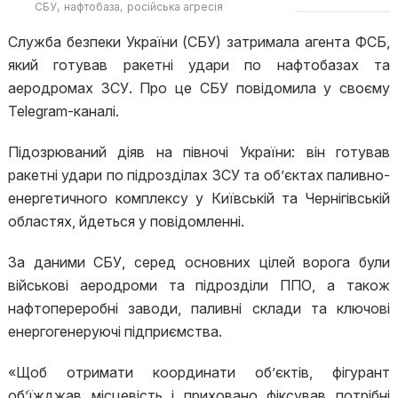
СБУ
нафтобаза
російська агресія
Служба безпеки України (СБУ) затримала агента ФСБ,
який готував ракетні удари по нафтобазах та
аеродромах ЗСУ. Про це СБУ повідомила у своєму
Telegram-каналі.
Підозрюваний діяв на півночі України: він готував
ракетні удари по підрозділах ЗСУ та об’єктах паливно-
енергетичного комплексу у Київській та Чернігівській
областях, йдеться у повідомленні.
За даними СБУ, серед основних цілей ворога були
військові аеродроми та підрозділи ППО, а також
нафтопереробні заводи, паливні склади та ключові
енергогенеруючі підприємства.
«Щоб отримати координати об’єктів, фігурант
об’їжджав місцевість і приховано фіксував потрібні