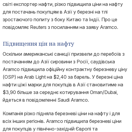
світі експортер нафти, різко підвищила ціни на нафту
для постачань покупцям в Азії у березні на тлі
зростаючого попиту з боку Китаю та Індії. Про це
повідомляє Reuters з посиланням на заяву Aramco.
Підвищення цін на нафту
Оскільки американські санкції призвели до перебоїв з
постачанням до Азії сировини з Росії, саудівська
Aramco підвищила офіційну контрактну березневу ціну
(OSP) на Arab Light на $2,40 за барель. У березні ціна
нафти ціжї марки для покупців в Азії становитиме на
$3,90 більше за середнє котирування Oman/Dubai,
йдеться в повідомленні Saudi Aramco.
Компанія різко підняла березневі ціни на нафту і для
всіх інших регіонів. Aramco підвищила березневі ціни
для покупців у північно-західній Європі та