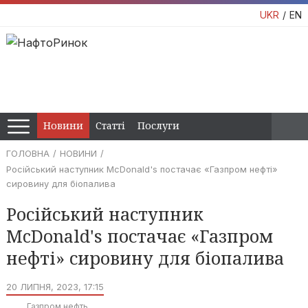
UKR
EN
Новини
Статті
Послуги
ГОЛОВНА
НОВИНИ
Російський наступник McDonald's постачає «Газпром нефті»
сировину для біопалива
Російський наступник
McDonald's постачає «Газпром
нефті» сировину для біопалива
20 ЛИПНЯ, 2023, 17:15
Газпром нефть