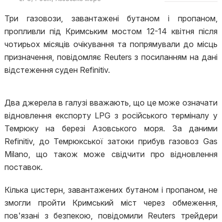
Три газовози, завантажені бутаном і пропаном,
пропливли під Кримським мостом 12-14 квітня після
чотирьох місяців очікування та попрямували до місць
призначення, повідомляє Reuters з посиланням на дані
відстеження суден Refinitiv.
Два джерела в галузі вважають, що це може означати
відновлення експорту LPG з російського терміналу у
Темрюку на березі Азовського моря. За даними
Refinitiv, до Темрюкської затоки прибув газовоз Gas
Milano, що також може свідчити про відновлення
поставок.
Кілька цистерн, завантажених бутаном і пропаном, не
змогли пройти Кримський міст через обмеження,
пов'язані з безпекою, повідомили Reuters трейдери