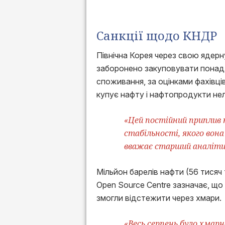
Санкції щодо КНДР
Північна Корея через свою ядерну
заборонено закуповувати понад 50
споживання, за оцінками фахівці
купує нафту і нафтопродукти не
«Цей постійний приплив н
стабільності, якого вона
вважає старший аналітик
Мільйон барелів нафти (56 тисяч
Open Source Centre зазначає, що 
змогли відстежити через хмари.
«Весь серпень було хмар