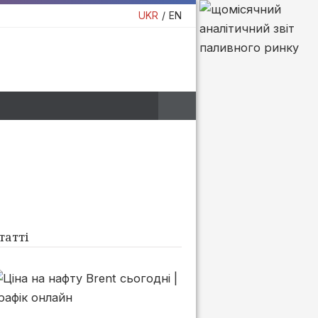
UKR
EN
татті