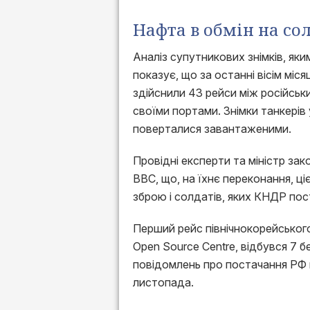
Нафта в обмін на со
Аналіз супутникових знімків, як
показує, що за останні вісім міс
здійснили 43 рейси між російсь
своїми портами. Знімки танкерів
поверталися завантаженими.
Провідні експерти та міністр за
BBC, що, на їхнє переконання, 
зброю і солдатів, яких КНДР пост
Перший рейс північнокорейськог
Open Source Centre, відбувся 7 б
повідомлень про постачання РФ п
листопада.