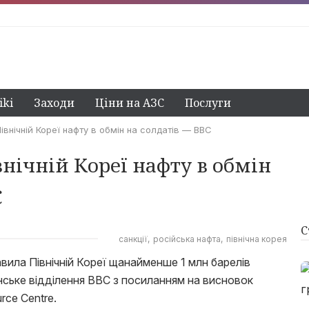
ki
Заходи
Ціни на АЗС
Послуги
івнічній Кореї нафту в обмін на солдатів — BBC
внічній Кореї нафту в обмін
C
С
санкції
російська нафта
північна корея
авила Північній Кореї щанайменше 1 млн барелів
нське відділення BBC з посиланням на висновок
ce Centre.