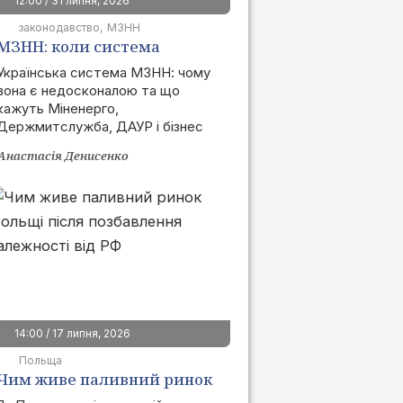
12:00 / 31 липня, 2026
законодавство
МЗНН
МЗНН: коли система
запрацює та як це вплине
Українська система МЗНН: чому
вона є недосконалою та що
на ринок
кажуть Міненерго,
Держмитслужба, ДАУР і бізнес
Анастасія Денисенко
14:00 / 17 липня, 2026
Польща
Чим живе паливний ринок