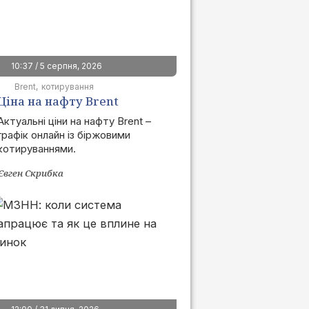
10:37 / 5 серпня, 2026
Brent
котирування
Ціна на нафту Brent
сьогодні | графік онлайн
Актуальні ціни на нафту Brent –
графік онлайн із біржовими
котируваннями.
Євген Скрибка