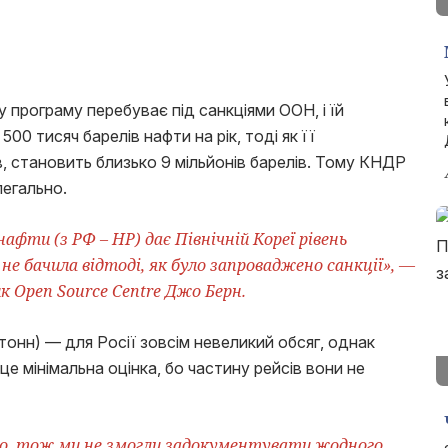
 програму перебуває під санкціями ООН, і їй
0 тисяч барелів нафти на рік, тоді як її
в, становить близько 9 мільйонів барелів. Тому КНДР
легально.
афти (з РФ – НР) дає Північній Кореї рівень
 не бачила відтоді, як було запроваджено санкції», —
 Open Source Centre Джо Берн.
 тонн) — для Росії зовсім невеликий обсяг, однак
це мінімальна оцінка, бо частину рейсів вони не
но, тож ми не змогли задокументувати жодного