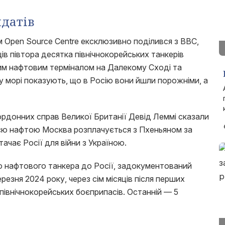
лдатів
им Open Source Centre ексклюзивно поділився з BBC,
яців півтора десятка північнокорейських танкерів
ким нафтовим терміналом на Далекому Сході та
 у морі показують, що в Росію вони йшли порожніми, а
кордонних справ Великої Британії Девід Леммі сказали
цією нафтою Москва розплачується з Пхеньяном за
ачає Росії для війни з Україною.
о нафтового танкера до Росії, задокументований
ерезня 2024 року, через сім місяців після перших
івнічнокорейських боєприпасів. Останній — 5