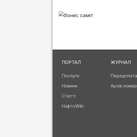
ПОРТАЛ
ЖУРНАЛ
Послуги
Передплат
Новини
Архів номер
Статті
НафтоWiki