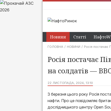
Новини
Статті
НафтоWi
ГОЛОВНА
НОВИНИ
Росія постачає П
Росія постачає Пі
на солдатів — BB
22 ЛИСТОПАДА, 2024, 13:10
З березня цього року Росія пост
нафти. Про це повідомляє брита
дослідницького центру Open Sour