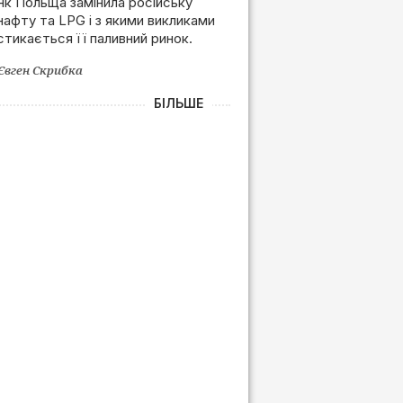
Польщі після позбавлення
Як Польща замінила російську
нафту та LPG і з якими викликами
залежності від РФ
стикається її паливний ринок.
Євген Скрибка
БІЛЬШЕ