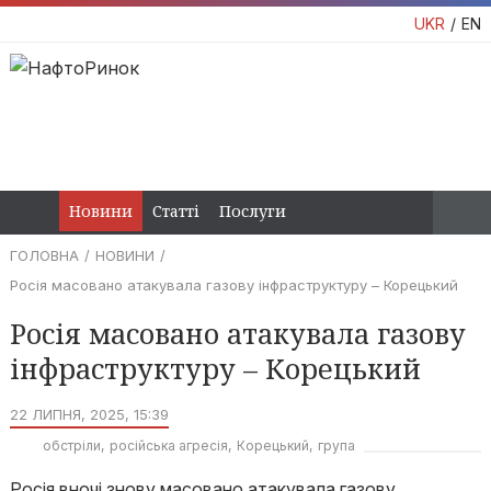
UKR
EN
Новини
Статті
Послуги
ГОЛОВНА
НОВИНИ
Росія масовано атакувала газову інфраструктуру – Корецький
Росія масовано атакувала газову
інфраструктуру – Корецький
22 ЛИПНЯ, 2025, 15:39
обстріли
російська агресія
Корецький
група
нафтогаз
Росія вночі знову масовано атакувала газову