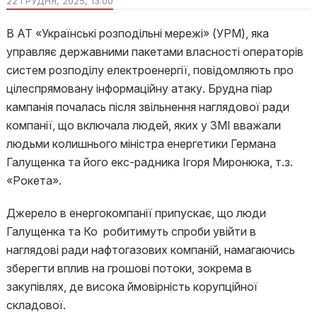
22 ГРУДНЯ, 2025, 13:00
В АТ «Українські розподільні мережі» (УРМ), яка
управляє державними пакетами власності операторів
систем розподілу електроенергії, повідомляють про
цілеспрямовану інформаційну атаку. Брудна піар
кампанія почалась після звільнення наглядової ради
компанії, що включала людей, яких у ЗМІ вважали
людьми колишнього міністра енергетики Германа
Галущенка та його екс-радника Ігоря Миронюка, т.з.
«Рокета».
Джерело в енергокомпанії припускає, що люди
Галущенка та Ко робитимуть спроби увійти в
наглядові ради нафтогазових компаній, намагаючись
зберегти вплив на грошові потоки, зокрема в
закупівлях, де висока ймовірність корупційної
складової.