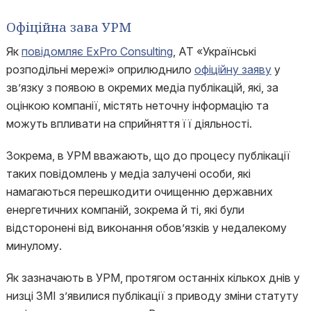
Офіційна зава УРМ
Як
повідомляє ExPro Consulting
, АТ «Українські
розподільні мережі» оприлюднило
офіційну заяву
у
зв’язку з появою в окремих медіа публікацій, які, за
оцінкою компанії, містять неточну інформацію та
можуть впливати на сприйняття її діяльності.
Зокрема, в УРМ вважають, що до процесу публікації
таких повідомлень у медіа залучені особи, які
намагаються перешкодити очищенню державних
енергетичних компаній, зокрема й ті, які були
відсторонені від виконання обов’язків у недалекому
минулому.
Як зазначають в УРМ, протягом останніх кількох днів у
низці ЗМІ з’явилися публікації з приводу зміни статуту