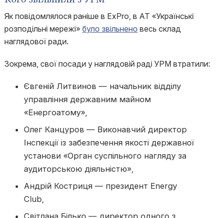
Як повідомлялося раніше в ExPro, в АТ «Українські
розподільні мережі»
було звільнено
весь склад
наглядової ради.
Зокрема, свої посади у наглядовій раді УРМ втратили:
Євгеній Литвинов — начальник відділу
управління державним майном
«Енергоатому»,
Олег Канцуров — Виконавчий директор
Iнспекцiї iз забезпечення якостi державної
установи «Орган суспiльного нагляду за
аудиторською дiяльнiстю»,
Андрій Костриця — президент Energy
Club,
Світлана Білько — директор одного з