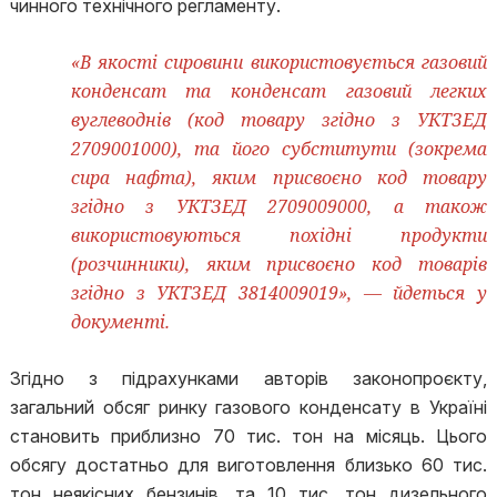
чинного технічного регламенту.
«В якості сировини використовується газовий
конденсат та конденсат газовий легких
вуглеводнів (код товару згідно з УКТЗЕД
2709001000), та його субститути (зокрема
сира нафта), яким присвоєно код товару
згідно з УКТЗЕД 2709009000, а також
використовуються похідні продукти
(розчинники), яким присвоєно код товарів
згідно з УКТЗЕД 3814009019», — йдеться у
документі.
Згідно з підрахунками авторів законопроєкту,
загальний обсяг ринку газового конденсату в Україні
становить приблизно 70 тис. тон на місяць. Цього
обсягу достатньо для виготовлення близько 60 тис.
тон неякісних бензинів, та 10 тис. тон дизельного