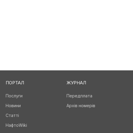
ПОРТАЛ
ЖУРНАЛ
Послуги
Передплата
Новини
Архів номерів
Статті
НафтоWiki