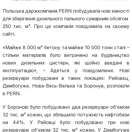
Польська держкомпанія PERN побудувала нові ємності
для зберігання дизельного пального сумарним обсягом
250 тис. м³. Про це компанія повідомила на своєму
сайті.
«Майже 8 000 м³ бетону та майже 10 000 тонн сталі –
стільки матеріалів було витрачено на будівництво
нових дизельних цистерн, які щойно введені в
експлуатацію», – йдеться у повідомленні. Нові
резервуари побудовані в таких локаціях: Рейовєц,
Дембогуже, Нова-Весь-Велька та Боронув, розповіли
в PERN.
У Боронові було побудовано два резервуари об'ємом
32 тис. м³ кожен, що збільшило потужність нафтобази
на 44%. У Рейовці було побудовано три нові
резервуари об'ємом 32 тис. м³ кожен. У Дембогуже