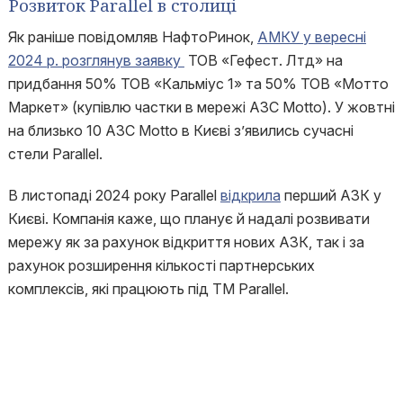
Розвиток Parallel в столиці
Як раніше повідомляв НафтоРинок,
АМКУ у вересні
2024 р. розглянув заявку
ТОВ «Гефест. Лтд» на
придбання 50% ТОВ «Кальміус 1» та 50% ТОВ «Мотто
Маркет» (купівлю частки в мережі АЗС Motto). У жовтні
на близько 10 АЗС Motto в Києві з’явились сучасні
стели Parallel.
В листопаді 2024 року Parallel
відкрила
перший АЗК у
Києві. Компанія каже, що планує й надалі розвивати
мережу як за рахунок відкриття нових АЗК, так і за
рахунок розширення кількості партнерських
комплексів, які працюють під ТМ Parallel.