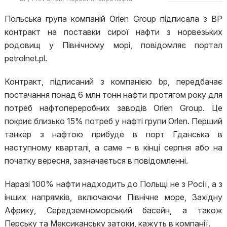
Польська група компаній Orlen Group підписала з BP
контракт на поставки сирої нафти з норвезьких
родовищ у Північному морі, повідомляє портал
petrolnet.pl.
Контракт, підписаний з компанією bp, передбачає
постачання понад 6 млн тонн нафти протягом року для
потреб нафтопереробних заводів Orlen Group. Це
покриє близько 15% потреб у нафті групи Orlen. Перший
танкер з нафтою прибуде в порт Гданська в
наступному кварталі, а саме – в кінці серпня або на
початку вересня, зазначається в повідомленні.
Наразі 100% нафти надходить до Польщі не з Росії, а з
інших напрямків, включаючи Північне море, Західну
Африку, Середземноморський басейн, а також
Перську та Мексиканську затоки, кажуть в компанії.