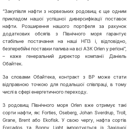
“Закупівля нафти з норвезьких родовищ є ще одним
прикладом нашої успішної диверсифікації поставок
нафти. Розширення нашого портфеля за рахунок
додаткових обсягів з Північного моря гарантує
стабільне постачання на наші НПЗ і, відповідно,
безперебійні поставки палива на всі АЗК Orlen у регіоні”,
– каже генеральний директор компанії Даніель
Обайтек.
За словами Обайтека, контракт з BP може стати
відправною точкою для подальшої співпраці, в тому
числі в сфері енергетичного переходу.
З родовищ Північного моря Orlen вже отримує такі
сорти нафти, як: Forties, Oseberg, Johan Sverdrup, Troll,
Grane, Brent або Ekofisk. У свою чергу, нафта сортів
Forcados та Bonny Light імпортується із Західної