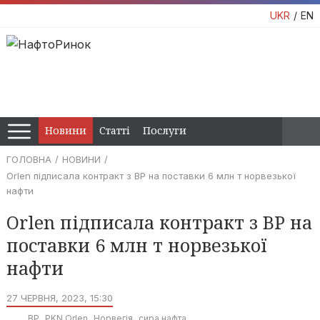
UKR
EN
Новини
Статті
Послуги
ГОЛОВНА
НОВИНИ
Orlen підписала контракт з BP на поставки 6 млн т норвезької
нафти
Orlen підписала контракт з BP на
поставки 6 млн т норвезької
нафти
27 ЧЕРВНЯ, 2023, 15:30
BP
PKN Orlen
Норвегія
сира нафта