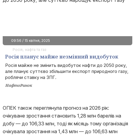
09:56 / 15 квітня, 2025
Росія
нафта та газ
Росія планує майже незмінний видобуток
нафти до 2050 року, але суттєво нарощує
Росія майже не змінить видобуток нафти до 2050 року,
але планує суттєво збільшити експорт природного газу,
експорт газу
роблячи ставку на ЗПГ.
НафтоРинок
ОПЕК також переглянула прогноз на 2026 рік:
очікуване зростання становить 1,28 млн барелів на
добу — до 106,33 млн, тоді як місяць тому організація
очікувала зростання на 1,43 млн — до 106,63 млн