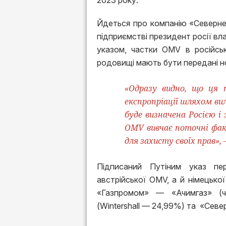
2023 року.
Йдеться про компанію «Северн
підприємстві президент росії вла
указом, частки OMV в російськи
родовищі мають бути передані н
«Одразу видно, що ця 
експропріації шляхом ви
буде визначена Росією і
OMV вивчає поточні фак
для захисту своїх прав», 
Підписаний Путіним указ пе
австрійської OMV, а й німецької
«Газпромом» — «Ачимгаз» (ч
(Wintershall — 24,99%) та «Сев