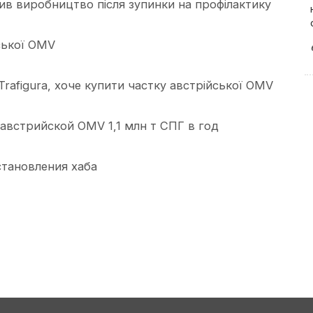
в виробництво після зупинки на профілактику
ської OMV
rafigura, хоче купити частку австрійської OMV
 австрийской OMV 1,1 млн т СПГ в год
становления хаба