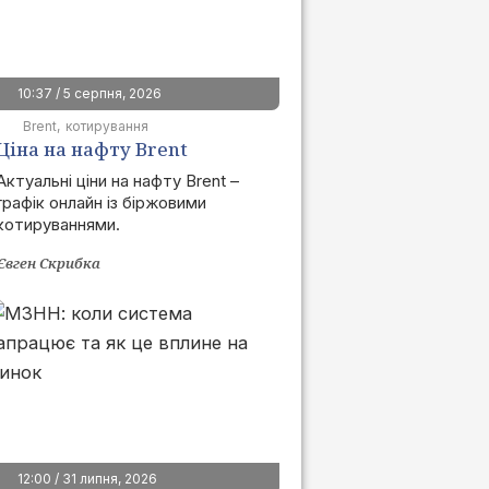
10:37 / 5 серпня, 2026
Brent
котирування
Ціна на нафту Brent
сьогодні | графік онлайн
Актуальні ціни на нафту Brent –
графік онлайн із біржовими
котируваннями.
Євген Скрибка
12:00 / 31 липня, 2026