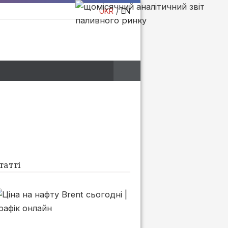
UKR
EN
татті