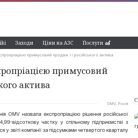
ki
Заходи
Ціни на АЗС
Послуги
пропріацією примусовий продаж її російського актива
пропріацією примусовий
кого актива
С
OMV
Росія
нія OMV назвала експропріацією рішення російської
,99-відсоткову частку у спільному підприємстві з
я у звіті компанії за підсумками четвертого кварталу