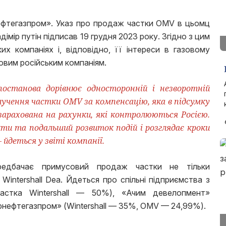
ефтегазпром». Указ про продаж частки OMV в цьомц
дімір путін підписав 19 грудня 2023 року. Згідно з цим
х компаніях і, відповідно, її інтереси в газовому
овим російським компаніям.
постанова дорівнює односторонній і незворотній
лучення частки OMV за компенсацію, яка в підсумку
 зарахована на рахунки, які контролюються Росією.
ти та подальший розвиток подій і розглядає кроки
– йдеться у звіті компанії.
редбачає примусовий продаж частки не тільки
 Wintershall Dea. Йдеться про спільні підприємства з
астка Wintershall — 50%), «Ачим девелопмент»
ернефтегазпром» (Wintershall — 35%, OMV — 24,99%).