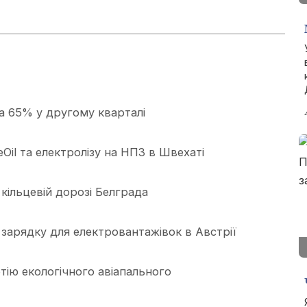
а 65% у другому кварталі
Oil та електролізу на НПЗ в Швехаті
кільцевій дорозі Белграда
зарядку для електровантажівок в Австрії
тію екологічного авіапального