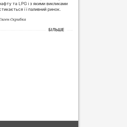
нафту та LPG і з якими викликами
залежності від РФ
стикається її паливний ринок.
Євген Скрибка
БІЛЬШЕ