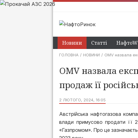
Новини
Статті
НафтоWi
ГОЛОВНА
НОВИНИ
OMV назвала екс
OMV назвала екс
продаж її російсь
2 ЛЮТОГО, 2024, 16:05
Австрійська нафтогазова компа
влади примусово продати її 24
«Газпромом». Про це зазначаєтьс