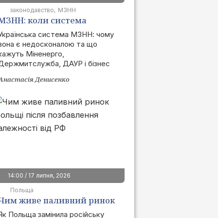
законодавство
МЗНН
МЗНН: коли система
запрацює та як це вплине
Українська система МЗНН: чому
вона є недосконалою та що
на ринок
кажуть Міненерго,
Держмитслужба, ДАУР і бізнес
Анастасія Денисенко
14:00 / 17 липня, 2026
Польща
Чим живе паливний ринок
Польщі після позбавлення
Як Польща замінила російську