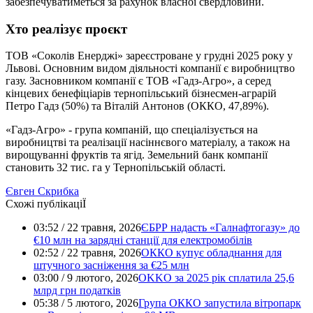
забезпечуватиметься за рахунок власної свердловини.
Хто реалізує проєкт
ТОВ «Соколів Енерджі» зареєстроване у грудні 2025 року у
Львові. Основним видом діяльності компанії є виробництво
газу. Засновником компанії є ТОВ «Гадз-Агро», а серед
кінцевих бенефіціарів тернопільський бізнесмен-аграрій
Петро Гадз (50%) та Віталій Антонов (ОККО, 47,89%).
«Гадз-Агро» - група компаній, що спеціалізується на
виробництві та реалізації насіннєвого матеріалу, а також на
вирощуванні фруктів та ягід. Земельний банк компанії
становить 32 тис. га у Тернопільській області.
Євген Скрибка
Схожі публікаціЇ
03:52 / 22 травня, 2026
ЄБРР надасть «Галнафтогазу» до
€10 млн на зарядні станції для електромобілів
02:52 / 22 травня, 2026
ОККО купує обладнання для
штучного засніження за €25 млн
03:00 / 9 лютого, 2026
OKKO за 2025 рік сплатила 25,6
млрд грн податків
05:38 / 5 лютого, 2026
Група ОККО запустила вітропарк