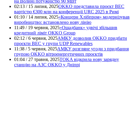
на Волині потужністю 90 МВт
02:13 / 15 липня, 2025
OKKO представила проєкт ВЕС
вартістю €300 млн на конференції URC 2025 в Римі
01:10 / 14 липня, 2025
«Концерн Хлібпром» модернізував
виробництво: встановлено нову лінію
11:49 / 19 червня, 2025
«Ощадбанк» удвічі збільшив
кредитний ліміт OKKO Group
02:12 / 6 червня, 2025
АМКУ дозволив OKKO придбати
проєкти ВЕС у групи UDP Renewables
11:38 / 5 червня, 2025
АМКУ розгляне угоди з придбання
групою OKKO вітроенергетичних проєктів
01:04 / 27 травня, 2025
TOKA відкрила нову зарядну
станцію на АЗС OKKO у Дніпрі