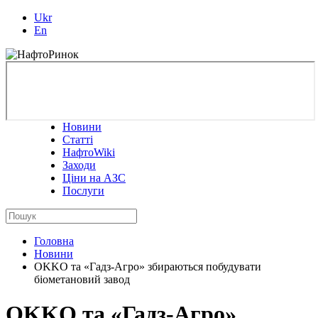
Ukr
En
Новини
Статті
НафтоWiki
Заходи
Ціни на АЗС
Послуги
Головна
Новини
OKKO та «Гадз-Агро» збираються побудувати
біометановий завод
OKKO та «Гадз-Агро»