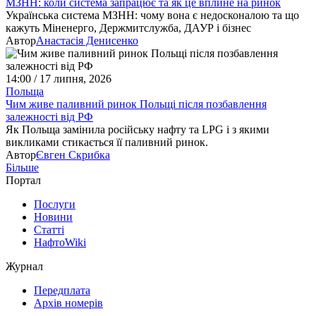
МЗНН: коли система запрацює та як це вплине на ринок
Українська система МЗНН: чому вона є недосконалою та що
кажуть Міненерго, Держмитслужба, ДАУР і бізнес
Автор
Анастасія Денисенко
14:00 / 17 липня, 2026
Польща
Чим живе паливний ринок Польщі після позбавлення
залежності від РФ
Як Польща замінила російську нафту та LPG і з якими
викликами стикається її паливний ринок.
Автор
Євген Скрибка
Більше
Портал
Послуги
Новини
Статті
НафтоWiki
Журнал
Передплата
Архів номерів