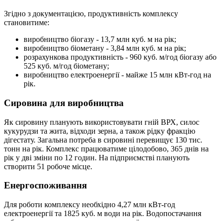
Згідно з документацією, продуктивність комплексу
становитиме:
виробництво біогазу - 13,7 млн куб. м на рік;
виробництво біометану - 3,84 млн куб. м на рік;
розрахункова продуктивність - 960 куб. м/год біогазу або
525 куб. м/год біометану;
виробництво електроенергії - майже 15 млн кВт-год на
рік.
Сировина для виробництва
Як сировину планують використовувати гній ВРХ, силос
кукурудзи та жита, відходи зерна, а також рідку фракцію
дігестату. Загальна потреба в сировині перевищує 130 тис.
тонн на рік. Комплекс працюватиме цілодобово, 365 днів на
рік у дві зміни по 12 годин. На підприємстві планують
створити 51 робоче місце.
Енергоспоживання
Для роботи комплексу необхідно 4,27 млн кВт-год
електроенергії та 1825 куб. м води на рік. Водопостачання