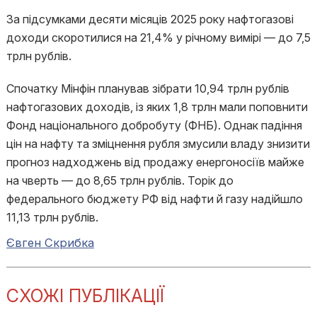
За підсумками десяти місяців 2025 року нафтогазові
доходи скоротилися на 21,4% у річному вимірі — до 7,5
трлн рублів.
Спочатку Мінфін планував зібрати 10,94 трлн рублів
нафтогазових доходів, із яких 1,8 трлн мали поповнити
Фонд національного добробуту (ФНБ). Однак падіння
цін на нафту та зміцнення рубля змусили владу знизити
прогноз надходжень від продажу енергоносіїв майже
на чверть — до 8,65 трлн рублів. Торік до
федерального бюджету РФ від нафти й газу надійшло
11,13 трлн рублів.
Євген Скрибка
СХОЖІ ПУБЛІКАЦІЇ