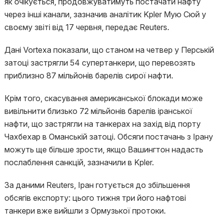
як очікується, продовжуватимуть постачати нафту
через інші канали, зазначив аналітик Kpler Мую Сюй у
своєму звіті від 17 червня, передає Reuters.
Дані Vortexa показали, що станом на четвер у Перській
затоці застрягли 54 супертанкери, що перевозять
приблизно 87 мільйонів барелів сирої нафти.
Крім того, скасування американської блокади може
вивільнити близько 72 мільйонів барелів іранської
нафти, що застрягли на танкерах на захід від порту
Чахбехар в Оманській затоці. Обсяги постачань з Ірану
можуть ще більше зрости, якщо Вашингтон надасть
послаблення санкцій, зазначили в Kpler.
За даними Reuters, Іран готується до збільшення
обсягів експорту: цього тижня три його нафтові
танкери вже вийшли з Ормузької протоки.