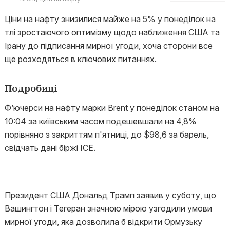
Ціни на нафту знизилися майже на 5% у понеділок на
тлі зростаючого оптимізму щодо наближення США та
Ірану до підписання мирної угоди, хоча сторони все
ще розходяться в ключових питаннях.
Подробиці
Ф’ючерси на нафту марки Brent у понеділок станом на
10:04 за київським часом подешевшали на 4,8%
порівняно з закриттям п'ятниці, до $98,6 за барель,
свідчать дані біржі ICE.
Президент США Дональд Трамп заявив у суботу, що
Вашингтон і Тегеран значною мірою узгодили умови
мирної угоди, яка дозволила б відкрити Ормузьку