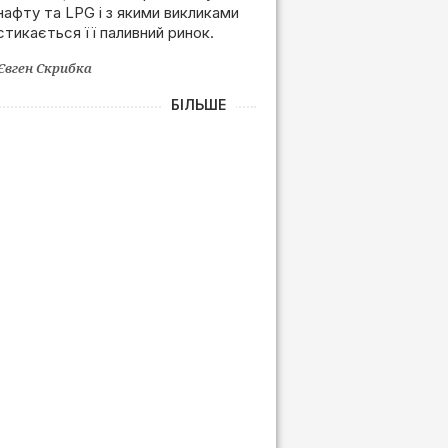
нафту та LPG і з якими викликами
залежності від РФ
стикається її паливний ринок.
Євген Скрибка
БІЛЬШЕ