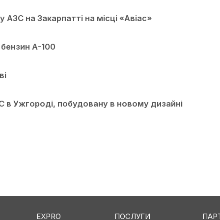
 АЗС на Закарпатті на місці «Авіас»
 бензин А-100
ві
 в Ужгороді, побудовану в новому дизайні
EXPRO
ПОСЛУГИ
ПАР