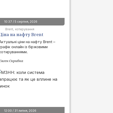
10:37 / 5 серпня, 2026
Brent
котирування
Ціна на нафту Brent
сьогодні | графік онлайн
Актуальні ціни на нафту Brent –
графік онлайн із біржовими
котируваннями.
Євген Скрибка
12:00 / 31 липня, 2026