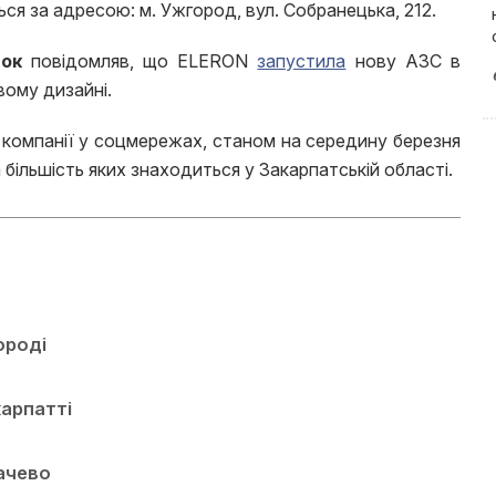
ся за адресою: м. Ужгород, вул. Собранецька, 212.
ок
повідомляв, що ELERON
запустила
нову АЗС в
вому дизайні.
і компанії у соцмережах, станом на середину березня
 більшість яких знаходиться у Закарпатській області.
ороді
карпатті
качево