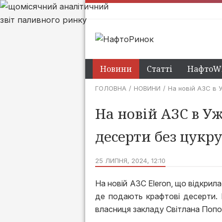
Новини
Статті
НафтоWi
ГОЛОВНА
НОВИНИ
На новій АЗС в 
На новій АЗС в У
десерти без цукру
25 ЛИПНЯ, 2024, 12:10
На новій АЗС Eleron, що відкри
де подають крафтові десерти. 
власниця закладу Світлана Попо