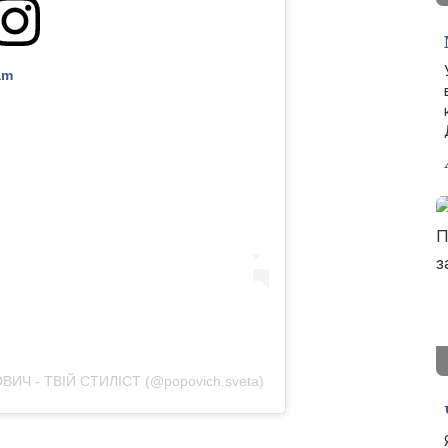
am
ИЧ - ТВІЙ СТИЛІСТ (@popovich.sveta)