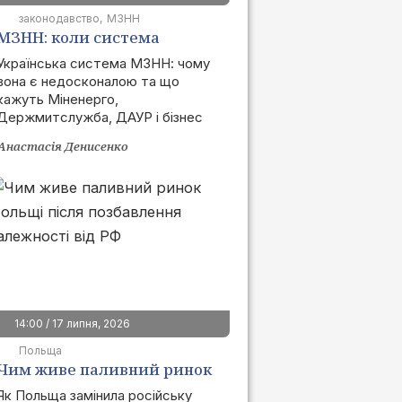
законодавство
МЗНН
МЗНН: коли система
запрацює та як це вплине
Українська система МЗНН: чому
вона є недосконалою та що
на ринок
кажуть Міненерго,
Держмитслужба, ДАУР і бізнес
Анастасія Денисенко
14:00 / 17 липня, 2026
Польща
Чим живе паливний ринок
Польщі після позбавлення
Як Польща замінила російську