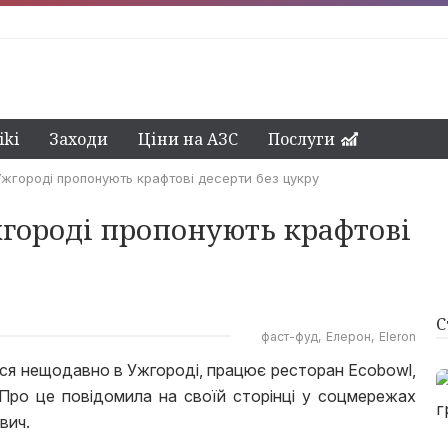
ki
Заходи
Ціни на АЗС
Послуги
Ужгороді пропонують крафтові десерти без цукру
жгороді пропонують крафтові
С
фаст-фуд
Елерон
Eleron
лася нещодавно в Ужгороді, працює ресторан Ecobowl,
Про це повідомила на своїй сторінці у соцмережах
вич.