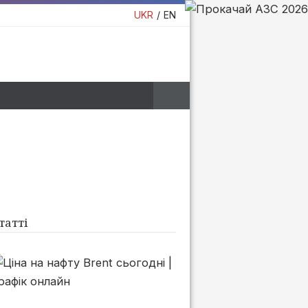
UKR
EN
татті