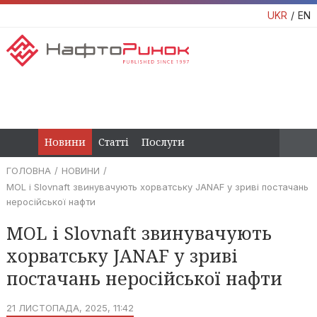
UKR
EN
Новини
Статті
Послуги
ГОЛОВНА
НОВИНИ
MOL і Slovnaft звинувачують хорватську JANAF у зриві постачань
неросійської нафти
MOL і Slovnaft звинувачують
хорватську JANAF у зриві
постачань неросійської нафти
21 ЛИСТОПАДА, 2025, 11:42