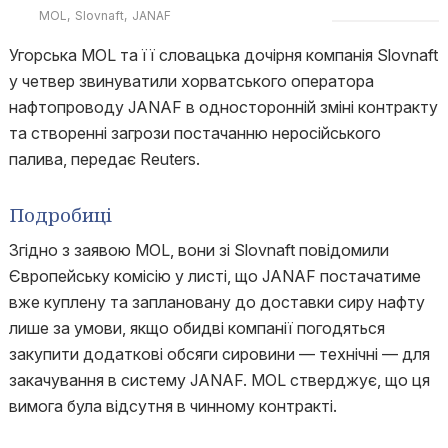
MOL
Slovnaft
JANAF
Угорська MOL та її словацька дочірня компанія Slovnaft
у четвер звинуватили хорватського оператора
нафтопроводу JANAF в односторонній зміні контракту
та створенні загрози постачанню неросійського
палива, передає Reuters.
Подробиці
Згідно з заявою MOL, вони зі Slovnaft повідомили
Європейську комісію у листі, що JANAF постачатиме
вже куплену та заплановану до доставки сиру нафту
лише за умови, якщо обидві компанії погодяться
закупити додаткові обсяги сировини — технічні — для
закачування в систему JANAF. MOL стверджує, що ця
вимога була відсутня в чинному контракті.