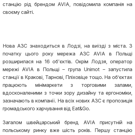
станцію рід брендом AVIA, повідомила компанія на
своєму сайті.
Нова АЗС знаходиться в Лодзі, на виїзді з міста. З
початку цього року мережа АЗС AVIA в Польщі
розширилася на 16 об'єктів. Окрім Лодзя, оператор
мережі AVIA в Польщі – група Unimot – запустила
станції в Кракові, Тарнові, Пліховіце тощо. На об’єктах
працюють мінімаркети з торговими залами,
вдосконаленими з точки зору дизайну та ергономіки,
зазначають в компанії. На всіх нових АЗС є пропозиція
громадського харчування від Eat&Go.
Загалом швейцарський бренд AVIA присутній на
польському ринку вже шість років. Першу станцію