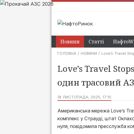
Новини
Статті
НафтоWi
ГОЛОВНА
НОВИНИ
Love’s Travel S
Love’s Travel Sto
один трасовий АЗ
18 ЛИСТОПАДА, 2025, 17:10
Американська мережа Love’s Trav
комплекс у Страуді, штат Оклахо
нуля, повідомила пресслужба ком