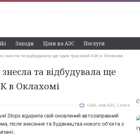
ki
Заходи
Ціни на АЗС
Послуги
tops знесла та відбудувала ще один трасовий АЗК в Оклахомі
ps знесла та відбудувала ще
К в Оклахомі
С
США
нові АЗС
Love's
el Stops відкрила свій оновлений автозаправний
ма, після знесення та будівництва нового об’єкта з
панії.