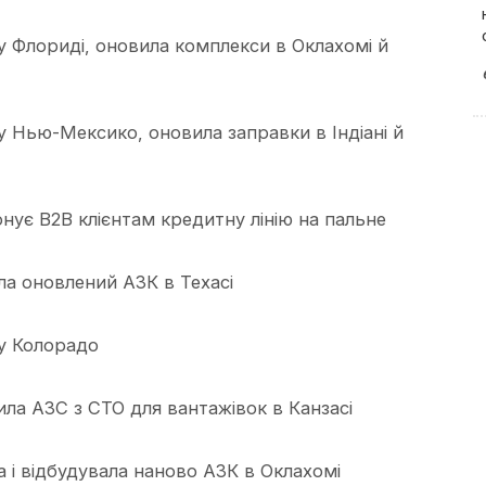
 у Флориді, оновила комплекси в Оклахомі й
у Нью-Мексико, оновила заправки в Індіані й
нує B2B клієнтам кредитну лінію на пальне
ила оновлений АЗК в Техасі
 у Колорадо
ила АЗС з СТО для вантажівок в Канзасі
а і відбудувала наново АЗК в Оклахомі