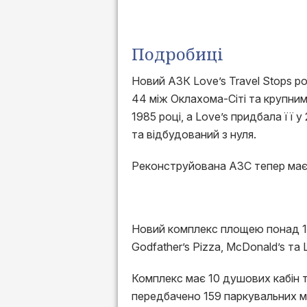
Подробиці
Новий АЗК Love’s Travel Stops р
44 між Оклахома-Сіті та крупним
1985 році, а Love’s придбала її у
та відбудований з нуля.
Реконструйована АЗС тепер має з
Новий комплекс площею понад 1
Godfather’s Pizza, McDonald’s та 
Комплекс має 10 душових кабін 
передбачено 159 паркувальних мі