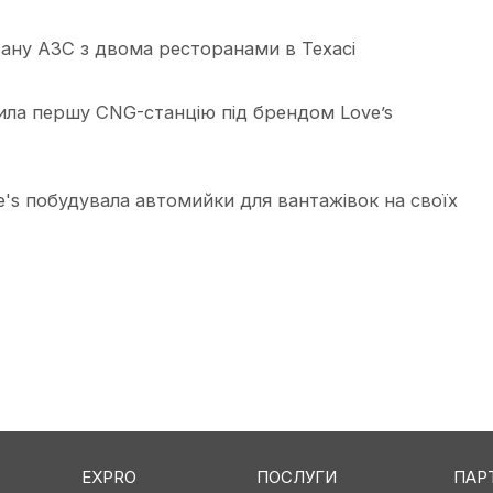
вану АЗС з двома ресторанами в Техасі
ила першу CNG-станцію під брендом Love’s
's побудувала автомийки для вантажівок на своїх
EXPRO
ПОСЛУГИ
ПАР