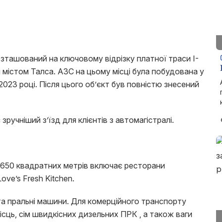
озташований на ключовому відрізку платної траси I-
 містом Талса. АЗС на цьому місці була побудована у
 2023 році. Після цього об’єкт був повністю знесений
ручніший з’їзд для клієнтів з автомагістралі.
650 квадратних метрів включає ресторани
Love’s Fresh Kitchen.
та пральні машини. Для комерційного транспорту
сць, сім швидкісних дизельних ПРК , а також ваги