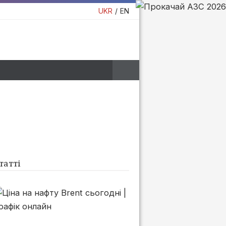
UKR
EN
татті