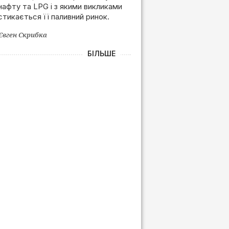
нафту та LPG і з якими викликами
залежності від РФ
стикається її паливний ринок.
Євген Скрибка
БІЛЬШЕ