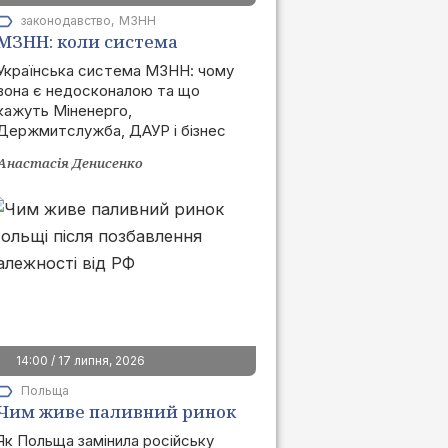
законодавство
МЗНН
МЗНН: коли система
запрацює та як це вплине
Українська система МЗНН: чому
вона є недосконалою та що
на ринок
кажуть Міненерго,
Держмитслужба, ДАУР і бізнес
Анастасія Денисенко
14:00 / 17 липня, 2026
Польща
Чим живе паливний ринок
Польщі після позбавлення
Як Польща замінила російську