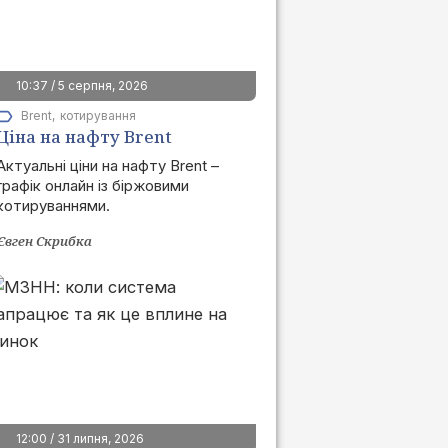
10:37 / 5 серпня, 2026
Brent
котирування
Ціна на нафту Brent
сьогодні | графік онлайн
Актуальні ціни на нафту Brent –
графік онлайн із біржовими
котируваннями.
Євген Скрибка
12:00 / 31 липня, 2026