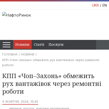
UKR
EN
Новини
Статті
Послуги
ГОЛОВНА
НОВИНИ
КПП «Чоп–Захонь» обмежить рух вантажівок через ремонтні
роботи
КПП «Чоп–Захонь» обмежить
рух вантажівок через ремонтні
роботи
4 ЖОВТНЯ, 2024, 15:45
митниця
кордон
вантажні перевезення