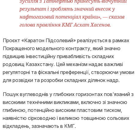
зусилля з Татнефтью принесуть відчутний
результат і зроблять значний внесок у
нафтогазовий потенціал країни», — сказав
голова правління КМГ Асхат Хасенов.
Проєкт «Каратон Підсолевий» реалізується в рамках
Покращеного модельного контракту, який значно
підвищив інвестиційну привабливість складних
родовищ Казахстану. Цей механізм надає важливі
регуляторні та фіскальні преференції, створюючи умови
для розвідки та розробки складних ділянок надр.
Пошук вуглеводнів у глибоких горизонтах пов'язаний з
високими технічними викликами, включно зі значною
глибиною, потенційно високим пластовим тиском,
наявністю сірководню і великою товщиною сольових
відкладень, зазначають в КМГ.