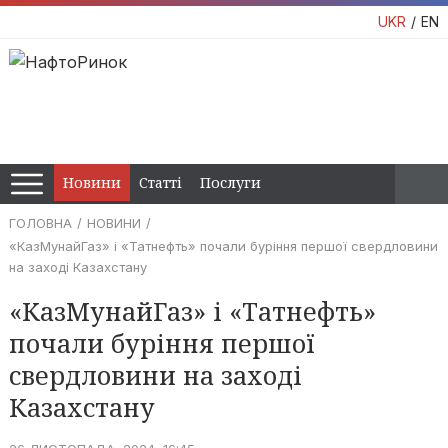
UKR
EN
Новини
Статті
Послуги
ГОЛОВНА
НОВИНИ
«КазМунайГаз» і «Татнефть» почали буріння першої свердловини
на заході Казахстану
«КазМунайГаз» і «Татнефть»
почали буріння першої
свердловини на заході
Казахстану