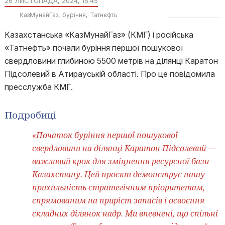
26 ЛИСТОПАДА, 2024, 16:45
КазМунайГаз
буріння
Татнєфть
Казахстанська «КазМунайГаз» (КМГ) і російська
«Татнефть» почали буріння першої пошукової
свердловини глибиною 5500 метрів на ділянці Каратон
Підсолевий в Атирауській області. Про це повідомила
пресслужба КМГ.
Подробиці
«Початок буріння першої пошукової
свердловини на ділянці Каратон Підсолевий —
важливий крок для зміцнення ресурсної бази
Казахстану. Цей проєкт демонструє нашу
прихильність стратегічним пріоритетам,
спрямованим на приріст запасів і освоєння
складних ділянок надр. Ми впевнені, що спільні