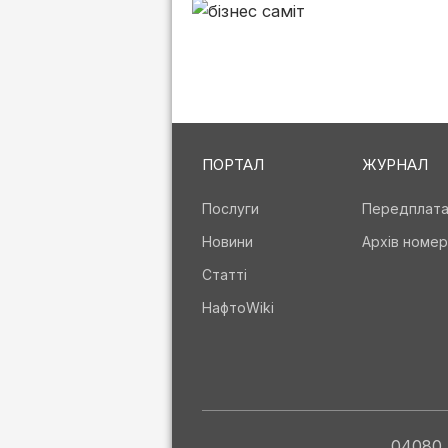
ПОРТАЛ
ЖУРНАЛ
Послуги
Передплат
Новини
Архів номер
Статті
НафтоWiki
04080, 