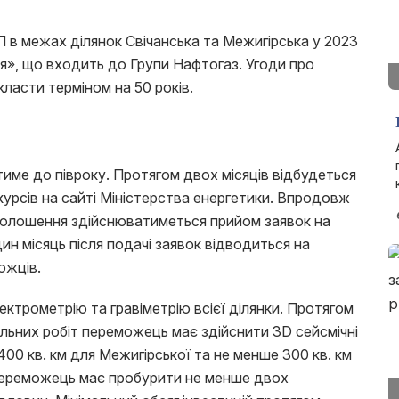
в межах ділянок Свічанська та Межигірська у 2023
я», що входить до Групи Нафтогаз. Угоди про
класти терміном на 50 років.
тиме до півроку. Протягом двох місяців відбудеться
урсів на сайті Міністерства енергетики. Впродовж
 оголошення здійснюватиметься прийом заявок на
дин місяць після подачі заявок відводиться на
ожців.
ктрометрію та гравіметрію всієї ділянки. Протягом
льних робіт переможець має здійснити 3D сейсмічні
00 кв. км для Межигірської та не менше 300 кв. км
 переможець має пробурити не менше двох