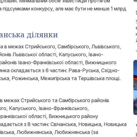
ловин. Мінімальний обсяг інвестицій протягом
а підсумками конкурсу, але має бути не менше 1 млрд
чанська ділянки
 в межах Стрийського, Самбірського, Львівського,
онів Львівської області, Калуського, Івано-
районів Івано-Франківської області, Вижницького
янка складається з 6 частин: Рава-Руська, Східно-
ька, Рожинська, Межигірська та Тершівська площі.
 в межах Стрийського та Самбірського районів
ого, Калуського, Івано-Франківського,
ранківської області, Вижницького району
ладається з 8 частин: Свічанська, Новицька, Новицька
рівська, Любижнянська, Любижнянська (за