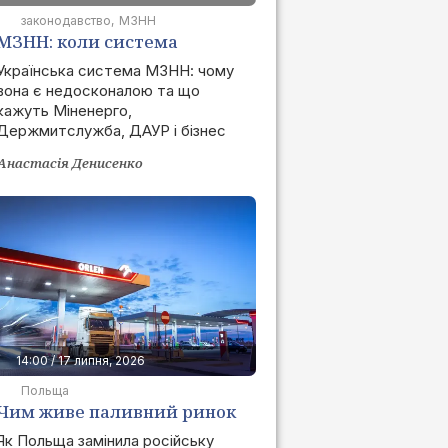
законодавство
МЗНН
МЗНН: коли система
запрацює та як це вплине
Українська система МЗНН: чому
вона є недосконалою та що
на ринок
кажуть Міненерго,
Держмитслужба, ДАУР і бізнес
Анастасія Денисенко
14:00 / 17 липня, 2026
Польща
Чим живе паливний ринок
Польщі після позбавлення
Як Польща замінила російську