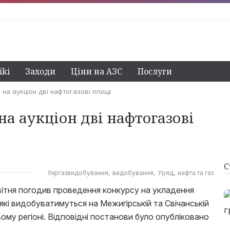
ki
Заходи
Ціни на АЗС
Послуги
на аукціон дві нафтогазові площі
на аукціон дві нафтогазові
С
Укргазвидобування
видобування
Уряд
нафта та газ
 квітня погодив проведення конкурсу на укладення
які видобуватимуться на Межигірській та Свічанській
ому регіоні. Відповідні постанови було опубліковано