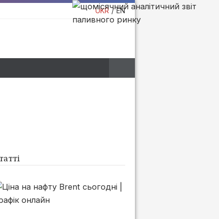
UKR
EN
татті