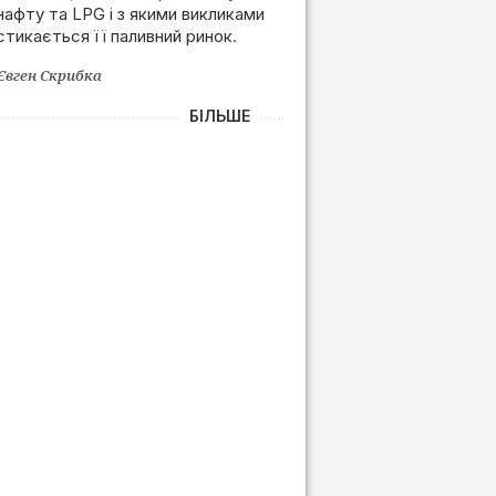
нафту та LPG і з якими викликами
залежності від РФ
стикається її паливний ринок.
Євген Скрибка
БІЛЬШЕ