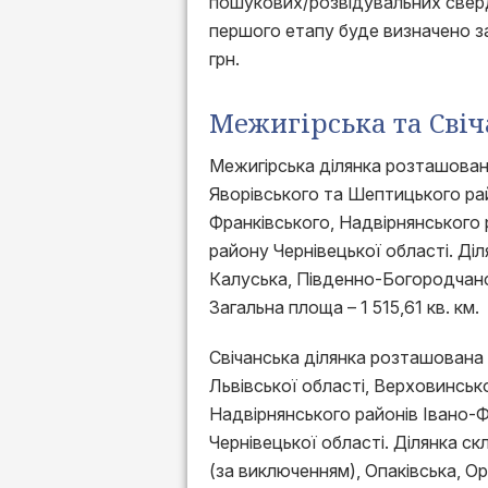
пошукових/розвідувальних сверд
першого етапу буде визначено з
грн.
Межигірська та Сві
Межигірська ділянка розташована
Яворівського та Шептицького рай
Франківського, Надвірнянського 
району Чернівецької області. Діл
Калуська, Південно-Богородчанс
Загальна площа – 1 515,61 кв. км.
Свічанська ділянка розташована
Львівської області, Верховинськ
Надвірнянського районів Івано-Ф
Чернівецької області. Ділянка ск
(за виключенням), Опаківська, О