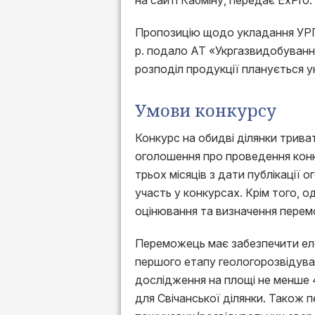
на сайті Кабміну, передає ExPro.
Пропозицію щодо укладання УРП 
р. подало АТ «Укргазвидобуванн
розподіл продукції планується у
Умови конкурсу
Конкурс на обидві ділянки трива
оголошення про проведення конк
трьох місяців з дати публікації
участь у конкурсах. Крім того, о
оцінювання та визначення перем
Переможець має забезпечити еле
першого етапу геологорозвідува
дослідження на площі не менше 4
для Свічанської ділянки. Також