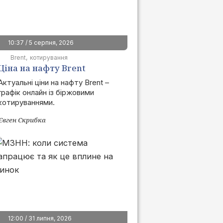
10:37 / 5 серпня, 2026
Brent
котирування
Ціна на нафту Brent
сьогодні | графік онлайн
Актуальні ціни на нафту Brent –
графік онлайн із біржовими
котируваннями.
Євген Скрибка
12:00 / 31 липня, 2026