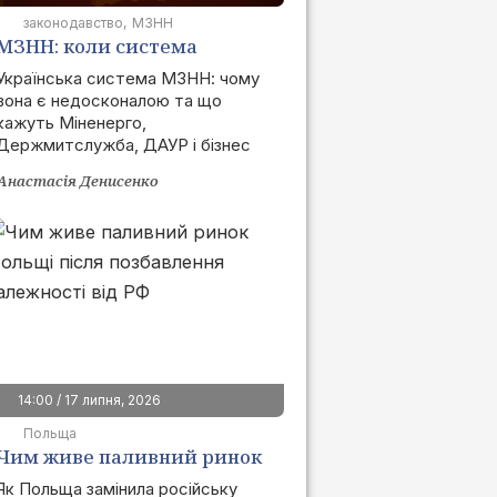
законодавство
МЗНН
МЗНН: коли система
запрацює та як це вплине
Українська система МЗНН: чому
вона є недосконалою та що
на ринок
кажуть Міненерго,
Держмитслужба, ДАУР і бізнес
Анастасія Денисенко
14:00 / 17 липня, 2026
Польща
Чим живе паливний ринок
Польщі після позбавлення
Як Польща замінила російську