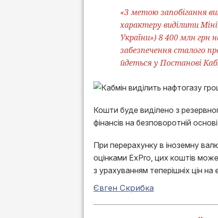
«З метою запобігання в
характеру виділити Мін
України») 8 400 млн грн 
забезпечення сталого про
йдеться у Постанові Каб
Кошти буде виділено з резервн
фінансів на безповоротній основі
При перерахунку в іноземну вал
оцінками ExPro, цих коштів може
з урахуванням теперішніх цін на
Євген Скрибка