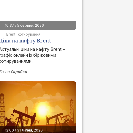
10:37 / 5 серпня, 2026
Brent
котирування
Ціна на нафту Brent
сьогодні | графік онлайн
Актуальні ціни на нафту Brent –
графік онлайн із біржовими
котируваннями.
Євген Скрибка
12:00 / 31 липня, 2026