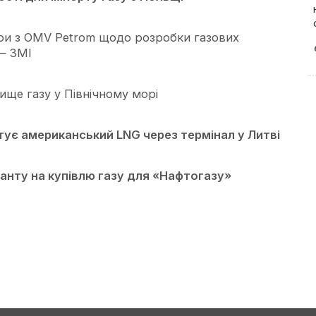
ри з OMV Petrom щодо розробки газових
— ЗМІ
ще газу у Північному морі
ує американський LNG через термінал у Литві
ранту на купівлю газу для «Нафтогазу»