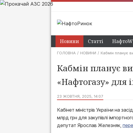
Новини
Статті
НафтоWi
ГОЛОВНА
НОВИНИ
Кабмін планує в
Кабмін планує ви
«Нафтогазу» для 
23 ЖОВТНЯ, 2025, 14:07
Кабінет міністрів України на зас
млрд грн для закупівлі імпортно
депутат Ярослав Железняк,
пер