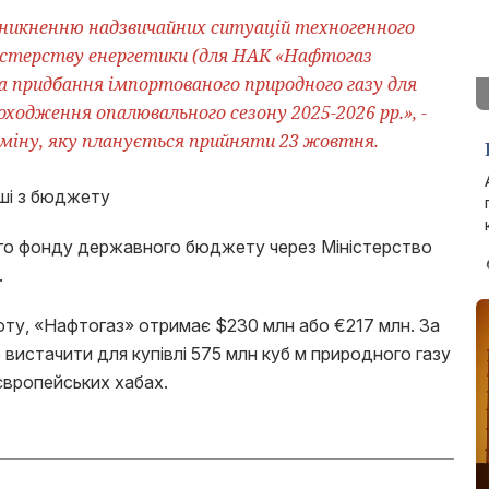
иникненню надзвичайних ситуацій техногенного
істерству енергетики (для НАК «Нафтогаз
на придбання імпортованого природного газу для
ходження опалювального сезону 2025-2026 рр.», -
міну, яку планується прийняти 23 жовтня.
ого фонду державного бюджету через Міністерство
.
юту, «Нафтогаз» отримає $230 млн або €217 млн. За
 вистачити для купівлі 575 млн куб м природного газу
 європейських хабах.