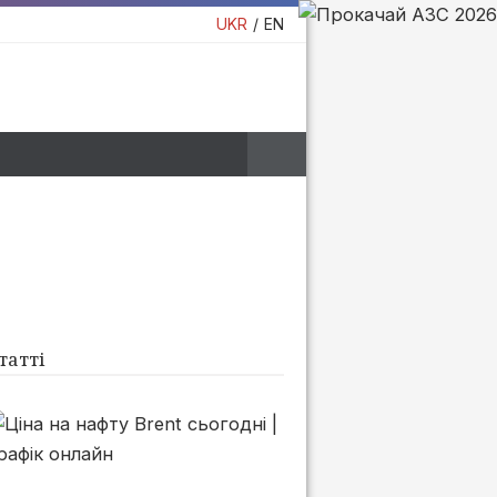
UKR
EN
татті