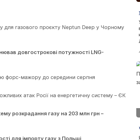
 для газового проєкту Neptun Deep у Чорному
нював довгострокові потужності LNG-
ію форс-мажору до середини серпня
ожливих атак Росії на енергетичну систему – ЄК
ему розкрадання газу на 203 млн грн –
сті для імпорту газу з Польщі