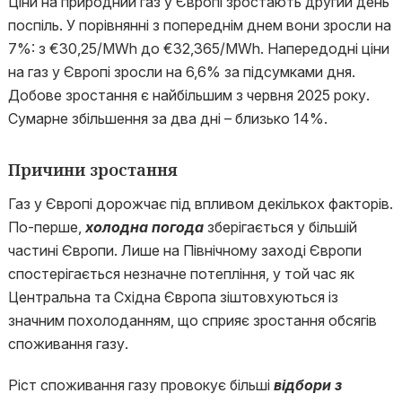
Ціни на природний газ у Європі зростають другий день
поспіль. У порівнянні з попереднім днем вони зросли на
7%: з €30,25/MWh до €32,365/MWh. Напередодні ціни
на газ у Європі зросли на 6,6% за підсумками дня.
Добове зростання є найбільшим з червня 2025 року.
Сумарне збільшення за два дні – близько 14%.
Причини зростання
Газ у Європі дорожчає під впливом декількох факторів.
По-перше,
холодна погода
зберігається у більшій
частині Європи. Лише на Північному заході Європи
спостерігається незначне потепління, у той час як
Центральна та Східна Європа зіштовхуються із
значним похолоданням, що сприяє зростання обсягів
споживання газу.
Ріст споживання газу провокує більші
відбори з