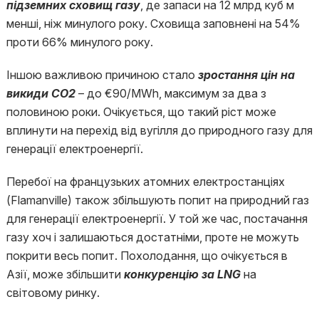
підземних сховищ газу
, де запаси на 12 млрд куб м
менші, ніж минулого року. Сховища заповнені на 54%
проти 66% минулого року.
Іншою важливою причиною стало
зростання цін на
викиди CO2
– до €90/MWh, максимум за два з
половиною роки. Очікується, що такий ріст може
вплинути на перехід від вугілля до природного газу для
генерації електроенергії.
Перебої на французьких атомних електростанціях
(Flamanville) також збільшують попит на природний газ
для генерації електроенергії. У той же час, постачання
газу хоч і залишаються достатніми, проте не можуть
покрити весь попит. Похолодання, що очікується в
Азії, може збільшити
конкуренцію за LNG
на
світовому ринку.