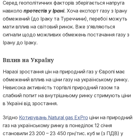
Серед геополітичних факторів зберігається напруга
навколо
протестів у Ірані
. Хоча експорт газу з Ірану
обмежений (до Іраку та Туреччини), перебої можуть
мати вплив на світовий ринок. Вже з’являються
сигнали щодо можливих обмежень постачання газу з
Ірану до Іраку.
Вплив на Україну
Наразі зростання цін на природний газ у Європі має
обмежений вплив на ціни газу на українському ринку.
Невисока активність торгівлі природний газом та
слабкий попит на внутрішньому ринку стримують ціни
в Україні від зростання.
Згідно
Котирувань Natural gas ExPro
ціни на природний
газ на українському ринку в понеділок 12 січня
становили 23 200 – 23 450 грн/тис. куб м (з ПДВ) у