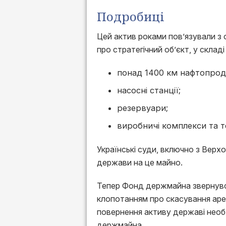
Подробиці
Цей актив роками пов’язували з
про стратегічний об’єкт, у склад
понад 1400 км нафтопрод
насосні станції;
резервуари;
виробничі комплекси та т
Українські суди, включно з Верх
держави на це майно.
Тепер Фонд держмайна звернувс
клопотанням про скасування ареш
повернення активу державі необх
держмайна.