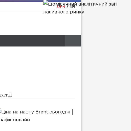
UKR
EN
татті