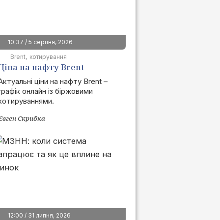
10:37 / 5 серпня, 2026
Brent
котирування
Ціна на нафту Brent
сьогодні | графік онлайн
Актуальні ціни на нафту Brent –
графік онлайн із біржовими
котируваннями.
Євген Скрибка
12:00 / 31 липня, 2026