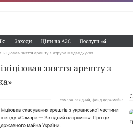
ki
Заходи
Ціни на АЗС
Послуги
ініціював зняття арешту з «труби Медведчука»
ніціював зняття арешту з
ка»
С
самара-західний
фонд держмайна
ніціював скасування арештів з української частини
роводу «Самара — Західний напрямок». Про це
ержавного майна України.