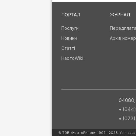
ПОРТАЛ
ЖУРНАЛ
Послуги
Передплат
Новини
Архів номер
Статті
НафтоWiki
04080, 
• (044
• (073
© ТОВ «НафтоРинок», 1997 - 2026. Усі права