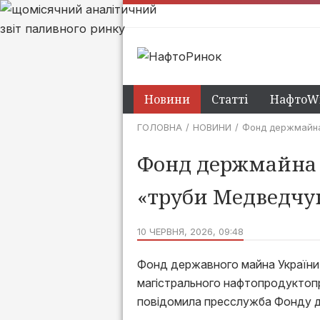
Новини
Статті
НафтоWi
ГОЛОВНА
НОВИНИ
Фонд держмайна 
Фонд держмайна і
«труби Медведчу
10 ЧЕРВНЯ, 2026, 09:48
Фонд державного майна України і
магістрального нафтопродуктоп
повідомила пресслужба Фонду д