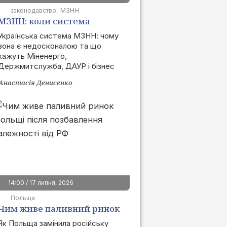
законодавство
МЗНН
МЗНН: коли система
запрацює та як це вплине
Українська система МЗНН: чому
вона є недосконалою та що
на ринок
кажуть Міненерго,
Держмитслужба, ДАУР і бізнес
Анастасія Денисенко
14:00 / 17 липня, 2026
Польща
Чим живе паливний ринок
Польщі після позбавлення
Як Польща замінила російську