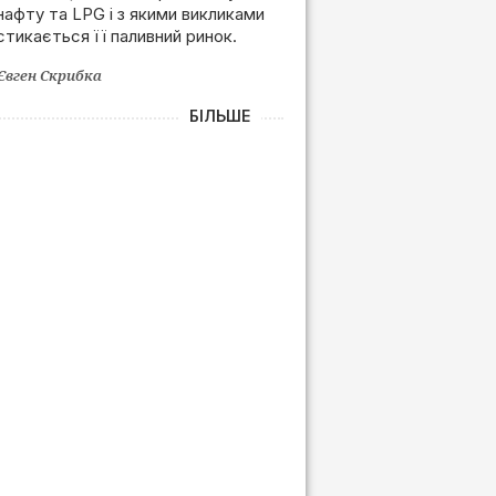
нафту та LPG і з якими викликами
залежності від РФ
стикається її паливний ринок.
Євген Скрибка
БІЛЬШЕ