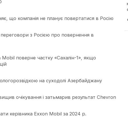
Ф
няє, що компанія не планує повертатися в Росію
 переговори з Росією про повернення в
n Mobil поверне частку «Сахалін-1», якщо
цій
еологорозвідкою на суходолі Азербайджану
ищив очікування і затьмарив результат Chevron
ти керівника Exxon Mobil за 2024 р.