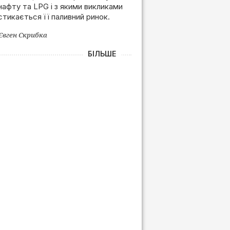
нафту та LPG і з якими викликами
залежності від РФ
стикається її паливний ринок.
Євген Скрибка
БІЛЬШЕ