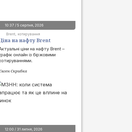
10:37 / 5 серпня, 2026
Brent
котирування
Ціна на нафту Brent
сьогодні | графік онлайн
Актуальні ціни на нафту Brent –
графік онлайн із біржовими
котируваннями.
Євген Скрибка
12:00 / 31 липня, 2026