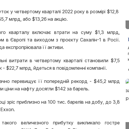
ток у четвертому кварталі 2022 року в розмірі $12,8
55,7 млрд, або $13,26 на акцію.
ого кварталу включає втрати на суму $1,3 млрд,
м в Європі та виходом з проєкту Сахалін-1 в Росії.
да експропріювала її активи.
льні витрати в четвертому кварталі становили $7,5
ік - $22,7 млрд, йдеться в повідомленні компанії.
начно перевищує її попередній рекорд - $45,2 млрд
ли ціни на нафту досягли $142 за барель.
ці зріс приблизно на 100 тис. барелів на добу, до 3,8
 Exxon.
такого величезного прибутку викликало гостре