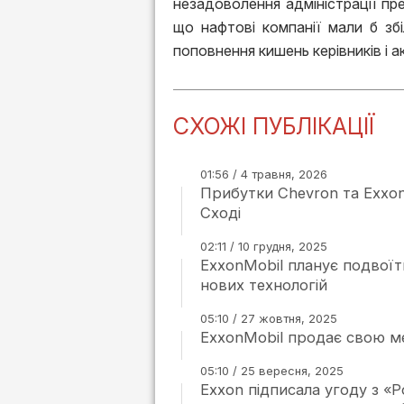
незадоволення адміністрації п
що нафтові компанії мали б зб
поповнення кишень керівників і а
СХОЖІ ПУБЛІКАЦІЇ
01:56 / 4 травня, 2026
Прибутки Chevron та Exxon
Сході
02:11 / 10 грудня, 2025
ExxonMobil планує подвоїт
нових технологій
05:10 / 27 жовтня, 2025
ExxonMobil продає свою ме
05:10 / 25 вересня, 2025
Exxon підписала угоду з «