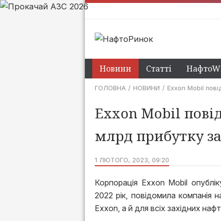
Новини
Статті
НафтоWi
ГОЛОВНА
НОВИНИ
Exxon Mobil пов
Exxon Mobil пові
млрд прибутку за 
1 ЛЮТОГО, 2023, 09:20
Корпорація Exxon Mobil опублі
2022 рік, повідомила компанія 
Exxon, а й для всіх західних наф