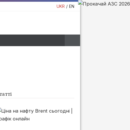
UKR
EN
татті