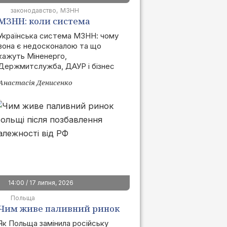
законодавство
МЗНН
МЗНН: коли система
запрацює та як це вплине
Українська система МЗНН: чому
вона є недосконалою та що
на ринок
кажуть Міненерго,
Держмитслужба, ДАУР і бізнес
Анастасія Денисенко
14:00 / 17 липня, 2026
Польща
Чим живе паливний ринок
Польщі після позбавлення
Як Польща замінила російську