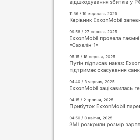
відшкодування збитків у Р
11:56 / 19 вересня, 2025
Керівник ExxonMobil запев
09:58 / 27 серпня, 2025
ExxonMobil провела таємні
«Сахалін-1»
05:15 / 18 серпня, 2025
Путін підписав наказ: Exxo
підтримає скасування санк
04:40 / 3 червня, 2025
ExxonMobil зацікавилась г
04:15 / 2 травня, 2025
Прибуток ExxonMobil перев
04:50 / 8 квітня, 2025
ЗМІ розкрили розмір зарпла