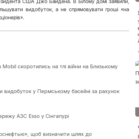
резидента США Джо Байдена. В Білому домі заявили,
ільшувати видобуток, а не спрямовувати гроші «на
кціонерів».
 Mobil скоротились на тлі війни на Близькому
и видобуток у Пермському басейні за рахунок
режу АЗС Esso у Сінгапурі
Роснефтью», щоб визначити шлях до