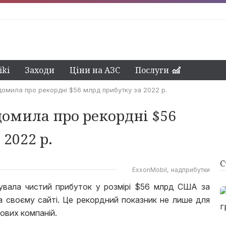
ki
Заходи
Ціни на АЗС
Послуги
ідомила про рекордні $56 млрд прибутку за 2022 р.
домила про рекордні $56
2022 р.
С
ExxonMobil
надприбутки
кувала чистий прибуток у розмірі $56 млрд США за
на своєму сайті. Це рекордний показник не лише для
тових компаній.