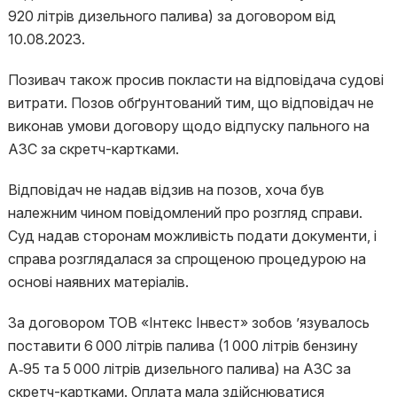
920 літрів дизельного палива) за договором від
10.08.2023.
Позивач також просив покласти на відповідача судові
витрати. Позов обґрунтований тим, що відповідач не
виконав умови договору щодо відпуску пального на
АЗС за скретч-картками.
Відповідач не надав відзив на позов, хоча був
належним чином повідомлений про розгляд справи.
Суд надав сторонам можливість подати документи, і
справа розглядалася за спрощеною процедурою на
основі наявних матеріалів.
За договором ТОВ «Інтекс Інвест» зобов ʼязувалось
поставити 6 000 літрів палива (1 000 літрів бензину
А‑95 та 5 000 літрів дизельного палива) на АЗС за
скретч-картками. Оплата мала здійснюватися