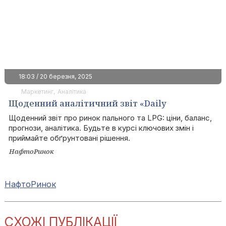
18:03 / 20 березня, 2025
Маркетинг
Аналітика
Щоденний аналітичний звіт «Daily
Fuels&LPG»
Щоденний звіт про ринок пального та LPG: ціни, баланс,
прогнози, аналітика. Будьте в курсі ключових змін і
приймайте обґрунтовані рішення.
НафтоРинок
НафтоРинок
СХОЖІ ПУБЛІКАЦІЇ