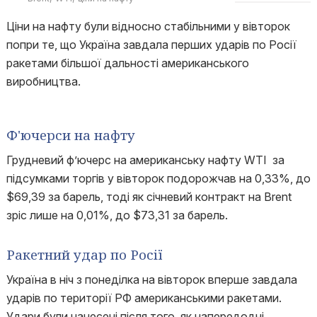
Ціни на нафту були відносно стабільними у вівторок
попри те, що Україна завдала перших ударів по Росії
ракетами більшої дальності американського
виробництва.
Ф'ючерси на нафту
Грудневий ф’ючерс на американську нафту WTI за
підсумками торгів у вівторок подорожчав на 0,33%, до
$69,39 за барель, тоді як січневий контракт на Brent
зріс лише на 0,01%, до $73,31 за барель.
Ракетний удар по Росії
Україна в ніч з понеділка на вівторок вперше завдала
ударів по території РФ американськими ракетами.
Удари були нанесені після того, як напередодні