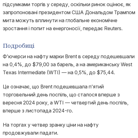
підсумками торгів у середу, оскільки ринок оцінює, як
запропоновані президентом США Дональдом Трампом
мита можуть вплинути на глобальне економічне
зростання і попит на енергоносії, передає Reuters.
Подробиці
Ф'ючерси на нафту марки Brent в середу подешевшали
на 0,4%, до $79,00 за барель, а на американську West
Texas Intermediate (WTI) — на 0,5%, до $75,44.
Це означає, що Brent подешевшала п'ятий
торговельний день поспіль, що сталося вперше з
вересня 2024 року, а WTI — четвертий день поспіль,
вперше з листопада 2024-го.
На торгах у четвер зранку ціни на нафту
продовжували падати.