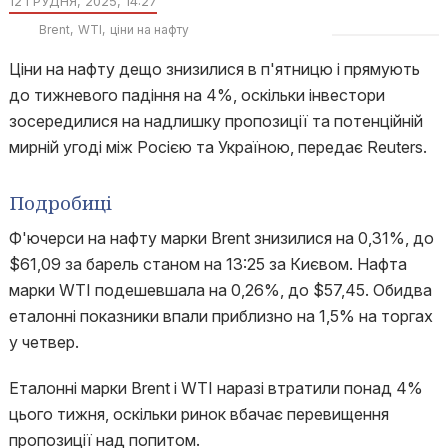
12 ГРУДНЯ, 2025, 14:27
Brent
WTI
ціни на нафту
Ціни на нафту дещо знизилися в п'ятницю і прямують
до тижневого падіння на 4%, оскільки інвестори
зосередилися на надлишку пропозиції та потенційній
мирній угоді між Росією та Україною, передає Reuters.
Подробиці
Ф'ючерси на нафту марки Brent знизилися на 0,31%, до
$61,09 за барель станом на 13:25 за Києвом. Нафта
марки WTI подешевшала на 0,26%, до $57,45. Обидва
еталонні показники впали приблизно на 1,5% на торгах
у четвер.
Еталонні марки Brent і WTI наразі втратили понад 4%
цього тижня, оскільки ринок вбачає перевищення
пропозиції над попитом.