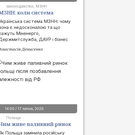
законодавство
МЗНН
МЗНН: коли система
запрацює та як це вплине
Українська система МЗНН: чому
вона є недосконалою та що
на ринок
кажуть Міненерго,
Держмитслужба, ДАУР і бізнес
Анастасія Денисенко
14:00 / 17 липня, 2026
Польща
Чим живе паливний ринок
Польщі після позбавлення
Як Польща замінила російську