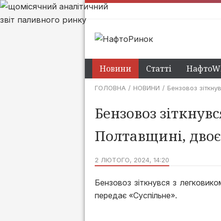
Новини
Статті
НафтоWi
ГОЛОВНА
НОВИНИ
Бензовоз зіткну
Бензовоз зіткнувс
Полтавщині, двоє
2 ЛЮТОГО, 2024, 14:20
Бензовоз зіткнувся з легковико
передає «Суспільне».