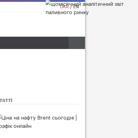
UKR
EN
татті