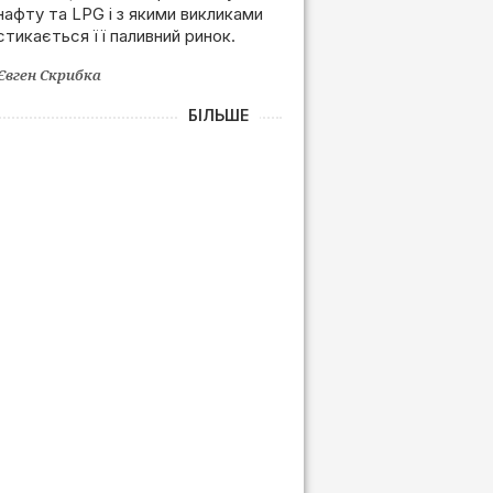
нафту та LPG і з якими викликами
залежності від РФ
стикається її паливний ринок.
Євген Скрибка
БІЛЬШЕ