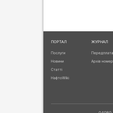
ПОРТАЛ
ЖУРНАЛ
Послуги
Передплат
Новини
Архів номер
Статті
НафтоWiki
04080, 