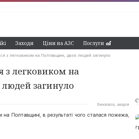
ki
Заходи
Ціни на АЗС
Послуги
вся з легковиком на Полтавщині, двоє людей загинуло
я з легковиком на
 людей загинуло
С
бензовоз
аварія
м на Полтавщині, в результаті чого сталася пожежа,