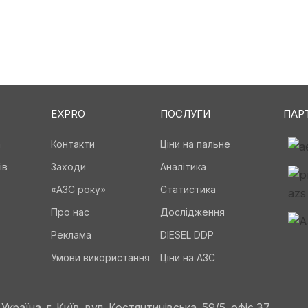
EXPRO
ПОСЛУГИ
ПАР
а
Контакти
Ціни на пальне
ів
Заходи
Аналітика
«АЗС року»
Статистика
Про нас
Дослідження
Реклама
DIESEL DDP
Умови використання
Ціни на АЗС
Україна, г. Київ, вул. Костянтинівська, 59/5, офіс 37