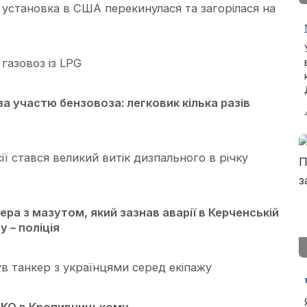
установка в США перекинулася та загорілася на
газовоз із LPG
а участю бензовоза: легковик кілька разів
ї стався великий витік дизпального в річку
ера з мазутом, який зазнав аварії в Керченській
у – поліція
ув танкер з українцями серед екіпажу