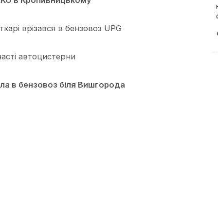
KKO в Кропивницькому
ткарі врізався в бензовоз UPG
участі автоцистерни
ла в бензовоз біля Вишгорода