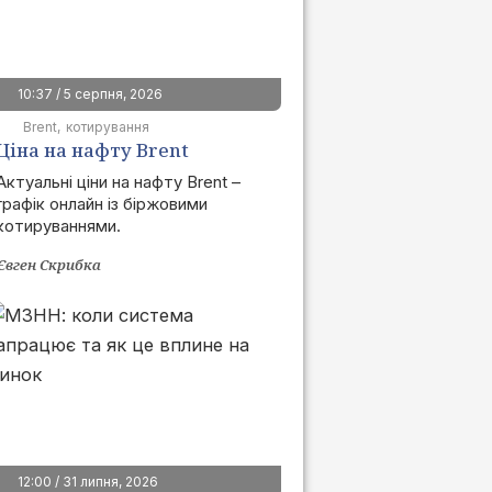
10:37 / 5 серпня, 2026
Brent
котирування
Ціна на нафту Brent
сьогодні | графік онлайн
Актуальні ціни на нафту Brent –
графік онлайн із біржовими
котируваннями.
Євген Скрибка
12:00 / 31 липня, 2026