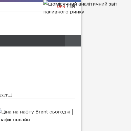
UKR
EN
татті