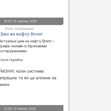
10:37 / 5 серпня, 2026
Brent
котирування
Ціна на нафту Brent
сьогодні | графік онлайн
Актуальні ціни на нафту Brent –
графік онлайн із біржовими
котируваннями.
Євген Скрибка
12:00 / 31 липня, 2026