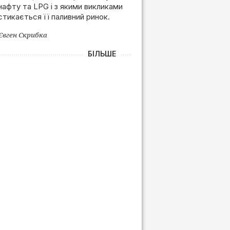
нафту та LPG і з якими викликами
залежності від РФ
стикається її паливний ринок.
Євген Скрибка
БІЛЬШЕ