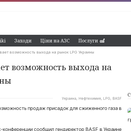
ki
Заходи
Ціни на АЗС
Послуги
вает возможность выхода на рынок LPG Украины
ет возможность выхода на
ины
С
Украина
Нефтехимия
LPG
BASF
озможность продаж присадок для сжиженного газа в
сс-конференции сообщил гендиректор BASF в Украине