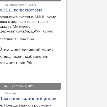
законодавство
МЗНН
МЗНН: коли система
запрацює та як це вплине
Українська система МЗНН: чому
вона є недосконалою та що
на ринок
кажуть Міненерго,
Держмитслужба, ДАУР і бізнес
Анастасія Денисенко
14:00 / 17 липня, 2026
Польща
Чим живе паливний ринок
Польщі після позбавлення
Як Польща замінила російську