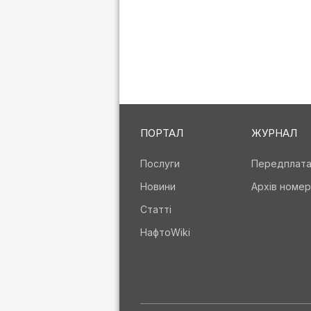
ПОРТАЛ
ЖУРНАЛ
Послуги
Передплат
Новини
Архів номер
Статті
НафтоWiki