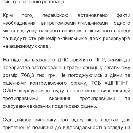
тис. грн за ціною реалізації.
Крім того, перевіркою встановлено факти
необладнання витратомірами-лічильниками одного
місця відпуску пального наливом з акцизного складу
та відсутність рівнемірів-лічильників двох резервуарів
на акцизному складі.
На підставі вказаного ДПС прийнято ППР, якими до
Товариства застосовано штрафні санкції у загальному
розмірі 768,3 тис. грн. Не погоджуючись з діями та
рішеннями контролюючого органу, ТОВ «ШІППІНГ-
ОЙЛ» звернулось до суду з позовом про визнання дій
протиправними, визнання протиправними та
скасування вказаних податкових рішень.
Суд дійшов висновку про відсутність підстав для
притягнення позивача до відповідальності з огляду на