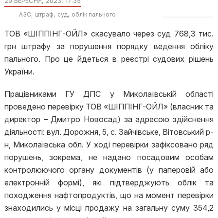
29 ВЕРЕСНЯ, 2023, 17:35
АЗС
штраф
суд
облік пального
ТОВ «ШІППІНГ-ОЙЛ» скасувало через суд 768,3 тис.
грн штрафу за порушення порядку ведення обліку
пального. Про це йдеться в реєстрі судових рішень
України.
Працівниками ГУ ДПС у Миколаївській області
проведено перевірку ТОВ «ШІППІНГ-ОЙЛ» (власник та
директор – Дмитро Новосад) за адресою здійснення
діяльності: вул. Дорожня, 5, с. Зайчівське, Вітовський р-
н, Миколаївська обл. У ході перевірки зафіксовано ряд
порушень, зокрема, не надано посадовим особам
контролюючого органу документів (у паперовій або
електронній формі), які підтверджують облік та
походження нафтопродуктів, що на момент перевірки
знаходились у місці продажу на загальну суму 354,2