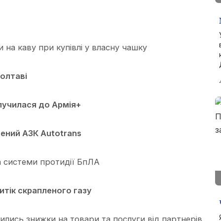
и на каву при купівлі у власну чашку
Полтаві
лучилася до Армія+
лений АЗК Autotrans
на системи протидії БпЛА
итік скрапленого газу
вились знижки на товари та послуги від партнерів