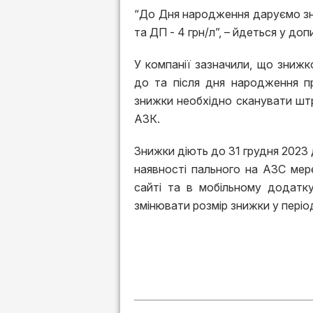
“До Дня народження даруємо зниж
та ДП - 4 грн/л”, – йдеться у доп
У компанії зазначили, що зниж
до та після дня народження пр
знижки необхідно сканувати штр
АЗК.
Знижки діють до 31 грудня 2023 
наявності пального на АЗС мере
сайті та в мобільному додатк
змінювати розмір знижки у період 