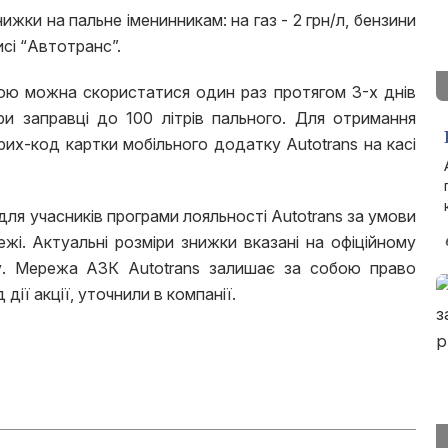
ки на пальне іменинникам: на газ - 2 грн/л, бензини
исі “Автотранс”.
кою можна скористатися один раз протягом 3-х днів
и заправці до 100 літрів пального. Для отримання
их-код картки мобільного додатку Autotrans на касі
для учасників програми лояльності Autotrans за умови
жі. Актуальні розміри знижки вказані на офіційному
у. Мережа АЗК Autotrans залишає за собою право
дії акції, уточнили в компанії.