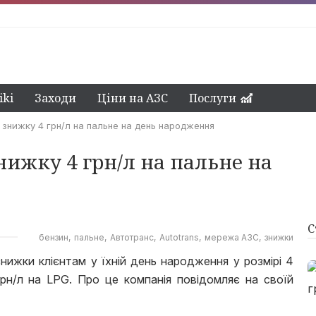
ki
Заходи
Ціни на АЗС
Послуги
 знижку 4 грн/л на пальне на день народження
нижку 4 грн/л на пальне на
С
бензин
пальне
Автотранс
Autotrans
мережа АЗС
знижки
ижки клієнтам у їхній день народження у розмірі 4
грн/л на LPG. Про це компанія повідомляє на своїй