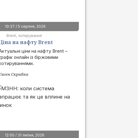
10:37 / 5 серпня, 2026
Brent
котирування
Ціна на нафту Brent
сьогодні | графік онлайн
Актуальні ціни на нафту Brent –
графік онлайн із біржовими
котируваннями.
Євген Скрибка
12:00 / 31 липня, 2026