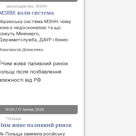
законодавство
МЗНН
МЗНН: коли система
запрацює та як це вплине
Українська система МЗНН: чому
вона є недосконалою та що
на ринок
кажуть Міненерго,
Держмитслужба, ДАУР і бізнес
Анастасія Денисенко
14:00 / 17 липня, 2026
Польща
Чим живе паливний ринок
Польщі після позбавлення
Як Польща замінила російську