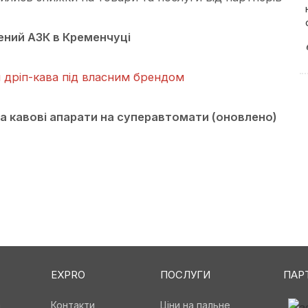
ений АЗК в Кременчуці
я дріп-кава під власним брендом
а кавові апарати на суперавтомати (оновлено)
EXPRO
ПОСЛУГИ
ПАР
а
Контакти
Ціни на пальне