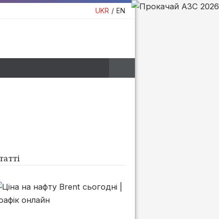
UKR
EN
татті