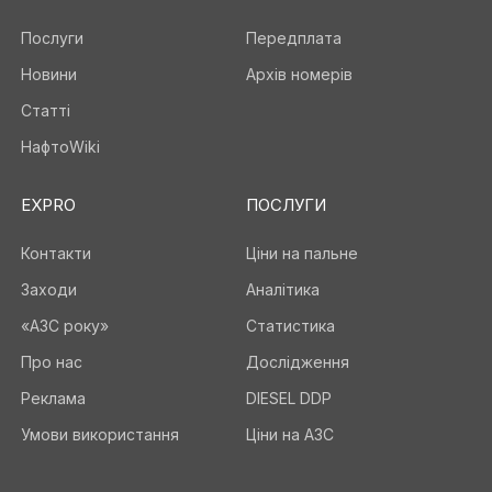
Послуги
Передплата
Новини
Архів номерів
Статті
НафтоWiki
EXPRO
ПОСЛУГИ
Контакти
Ціни на пальне
Заходи
Аналітика
«АЗС року»
Статистика
Про нас
Дослідження
Реклама
DIESEL DDP
Умови використання
Ціни на АЗС