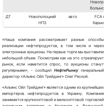
Новогра
Волынск
ДТ
Новополоцкий
авто
FCA г.
НПЗ
Харько
«Наша компания рассматривает разные способы
реализации нефтепродуктов, в том числе и через
электронные аукционы. На первые торги мы выставили
небольшой объем. Посмотрим как на это отреагирует
рынок, если наметится спрос, то аукционы станут
регулярными», - сообщил
НефтеРынку
генеральный
директор «Альянс Ойл Трейдинг» Олег Рясной.
«Альянс Ойл Трейдинг» является одним из крупнейших
импортеров нефтепродуктов в Украину. Компания
занимается крупнооптовой и мелкооптовой торговлей
дизельным топливом и бензином в Волынской,