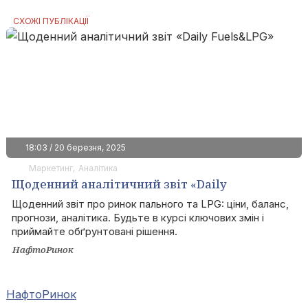
СХОЖІ ПУБЛІКАЦІЇ
18:03 / 20 березня, 2025
Маркетинг
Аналітика
Щоденний аналітичний звіт «Daily
Fuels&LPG»
Щоденний звіт про ринок пального та LPG: ціни, баланс,
прогнози, аналітика. Будьте в курсі ключових змін і
приймайте обґрунтовані рішення.
НафтоРинок
НафтоРинок