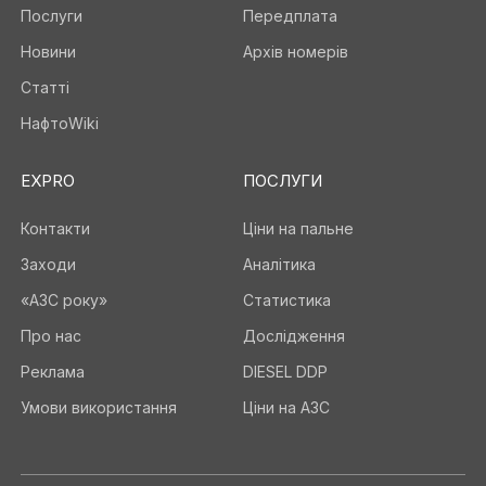
Послуги
Передплата
Новини
Архів номерів
Статті
НафтоWiki
EXPRO
ПОСЛУГИ
Контакти
Ціни на пальне
Заходи
Аналітика
«АЗС року»
Статистика
Про нас
Дослідження
Реклама
DIESEL DDP
Умови використання
Ціни на АЗС