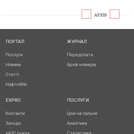
АРХІВ
ПОРТАЛ
ЖУРНАЛ
Послуги
Передплата
Новини
Архів номерів
Статті
НафтоWiki
EXPRO
ПОСЛУГИ
Контакти
Ціни на пальне
Заходи
Аналітика
«АЗС року»
Статистика