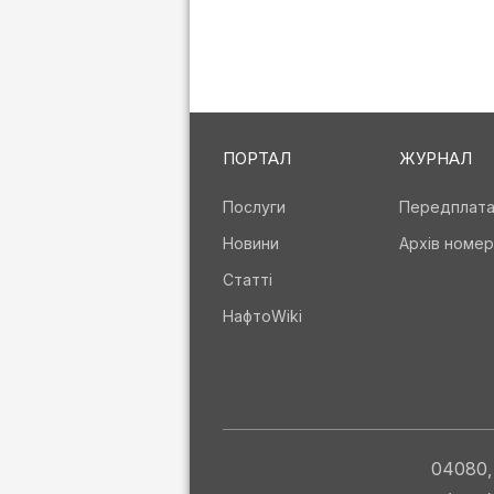
ПОРТАЛ
ЖУРНАЛ
Послуги
Передплат
Новини
Архів номер
Статті
НафтоWiki
04080, 