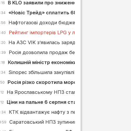
В KLO заявили про зниження маржі АЗС через обст
:16
«Новіс Трейд» сплатить 680 тис. грн штрафу за з
5:34
Нафтогазові доходи бюджету РФ зросли у липні, ал
4:56
Рейтинг імпортерів LPG у липні 2026 року: БРСМ-
4:40
На АЗС VIK з’явилась зарядна станція від GO TO-
4:20
Росія дозволила продаж бензину стандарту «Євро
3:39
Колишній міністр економіки може увійти до наг
:18
Sinopec збільшила закупівлі російської нафти ESPO
2:34
Росія різко скоротила морський експорт нафтоп
:50
На Ярославському НПЗ сталася пожежа після атак
:12
Ціни на пальне 6 серпня стабілізувалися, а БРСМ 
:12
КТК відвантажує нафту з перебоями через постійн
0:34
Саратовський НПЗ зупинив переробку нафти післ
9:59