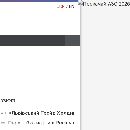
UKR
EN
овини
«Львівський Трейд Холдинг» в суді стягнув 500 т
7:40
Переробка нафти в Росії у липні зросла на 4%, але
:55