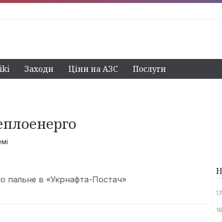
ki
Заходи
Ціни на АЗС
Послуги
еплоенерго
емі
Н
ло пальне в «Укрнафта-Постач»
1
16