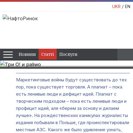
UKR
EN
Три О! и paliwo
Вас обманули. Вам дали гораздо лучший мех. Это
шанхайские барсы. Остап Бендер, «12 стульев»
13:00 / 14 січня, 2019
Новини
Статті
Послуги
Володимир Дольник
Маркетинговые войны будут существовать до тех
пор, пока существует торговля. А плагиат – пока
есть ленивые люди и дефицит идей. Плагиат с
творческим подходом – пока есть ленивые люди и
профицит идей, аля «берем за основу и делаем
лучше». На рождественских каникулах журналисты
издания побывали в Польше, где проинспектировали
местные АЗС. Какого же было удивление узнать,