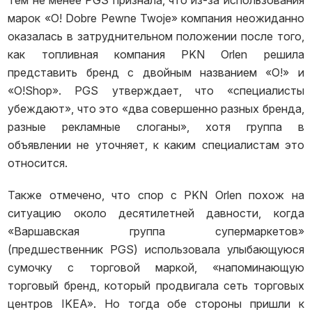
Тем не менее PGS признала, что из-за использования
марок «O! Dobre Pewne Twoje» компания неожиданно
оказалась в затруднительном положении после того,
как топливная компания PKN Orlen решила
представить бренд с двойным названием «O!» и
«O!Shop». PGS утверждает, что «специалисты
убеждают», что это «два совершенно разных бренда,
разные рекламные слоганы», хотя группа в
объявлении не уточняет, к каким специалистам это
относится.
Также отмечено, что спор с PKN Orlen похож на
ситуацию около десятилетней давности, когда
«Варшавская группа супермаркетов»
(предшественник PGS) использовала улыбающуюся
сумочку с торговой маркой, «напоминающую
торговый бренд, который продвигала сеть торговых
центров IKEA». Но тогда обе стороны пришли к