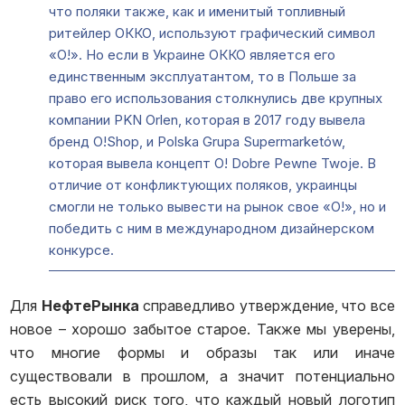
что поляки также, как и именитый топливный
ритейлер ОККО, используют графический символ
«О!». Но если в Украине ОККО является его
единственным эксплуатантом, то в Польше за
право его использования столкнулись две крупных
компании PKN Orlen, которая в 2017 году вывела
бренд О!Shop, и Polska Grupa Supermarketów,
которая вывела концепт O! Dobre Pewne Twoje. В
отличие от конфликтующих поляков, украинцы
смогли не только вывести на рынок свое «О!», но и
победить с ним в международном дизайнерском
конкурсе.
Для
НефтеРынка
справедливо утверждение, что все
новое – хорошо забытое старое. Также мы уверены,
что многие формы и образы так или иначе
существовали в прошлом, а значит потенциально
есть высокий риск того, что каждый новый логотип