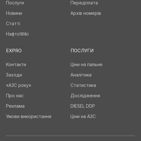
Послуги
Передплата
Новини
Архів номерів
Статті
НафтоWiki
EXPRO
ПОСЛУГИ
Контакти
Ціни на пальне
Заходи
Аналітика
«АЗС року»
Статистика
Про нас
Дослідження
Реклама
DIESEL DDP
Умови використання
Ціни на АЗС