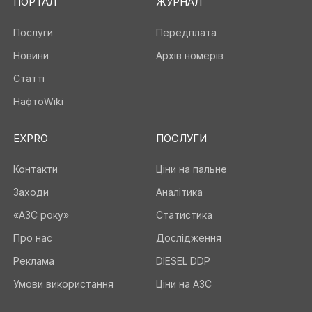
ПОРТАЛ
ЖУРНАЛ
Послуги
Передплата
Новини
Архів номерів
Статті
НафтоWiki
EXPRO
ПОСЛУГИ
Контакти
Ціни на пальне
Заходи
Аналітика
«АЗС року»
Статистика
Про нас
Дослідження
Реклама
DIESEL DDP
Умови використання
Ціни на АЗС