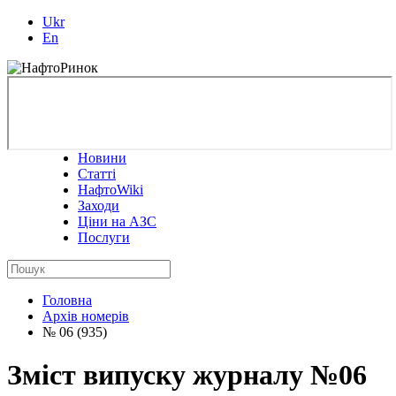
Ukr
En
Новини
Статті
НафтоWiki
Заходи
Ціни на АЗС
Послуги
Головна
Архів номерів
№ 06 (935)
Зміст випуску журналу №06