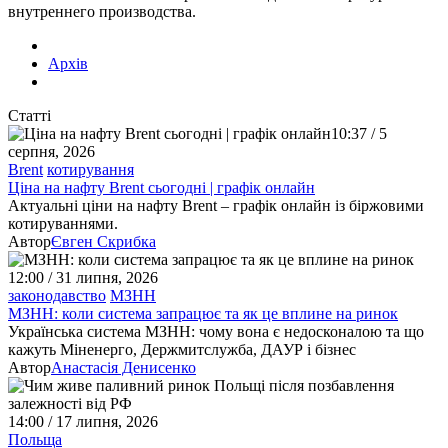
внутреннего производства.
Архів
Статті
10:37 / 5
серпня, 2026
Brent
котирування
Ціна на нафту Brent сьогодні | графік онлайн
Актуальні ціни на нафту Brent – графік онлайн із біржовими
котируваннями.
Автор
Євген Скрибка
12:00 / 31 липня, 2026
законодавство
МЗНН
МЗНН: коли система запрацює та як це вплине на ринок
Українська система МЗНН: чому вона є недосконалою та що
кажуть Міненерго, Держмитслужба, ДАУР і бізнес
Автор
Анастасія Денисенко
14:00 / 17 липня, 2026
Польща