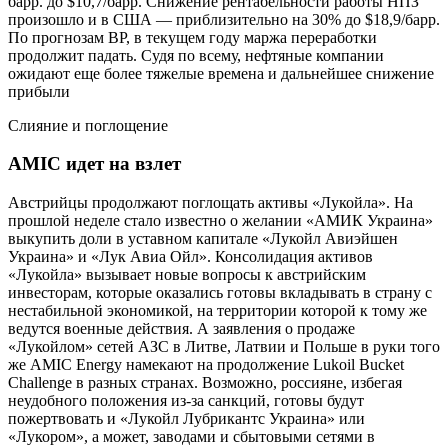
барр. до $10,7/барр. Снижение рентабельности работы НПЗ
произошло и в США — приблизительно на 30% до $18,9/барр.
По прогнозам ВР, в текущем году маржа переработки
продолжит падать. Судя по всему, нефтяные компании
ожидают еще более тяжелые времена и дальнейшее снижение
прибыли
Слияние и поглощение
AMIC идет на взлет
Австрийцы продолжают поглощать активы «Лукойла». На
прошлой неделе стало известно о желании «АМИК Украина»
выкупить доли в уставном капитале «Лукойл Авиэйшен
Украина» и «Лук Авиа Ойл». Консолидация активов
«Лукойла» вызывает новые вопросы к австрийским
инвесторам, которые оказались готовы вкладывать в страну с
нестабильной экономикой, на территории которой к тому же
ведутся военные действия. А заявления о продаже
«Лукойлом» сетей АЗС в Литве, Латвии и Польше в руки того
же AMIC Energy намекают на продолжение Lukoil Bucket
Challenge в разных странах. Возможно, россияне, избегая
неудобного положения из-за санкций, готовы будут
пожертвовать и «Лукойл Лубрикантс Украина» или
«Лукором», а может, заводами и сбытовыми сетями в