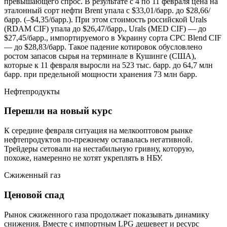
превышающего спрос. В результате с 4 по 11 февраля цена на
эталонный сорт нефти Brent упала с $33,01/барр. до $28,66/
барр. (–$4,35/барр.). При этом стоимость российской Urals
(RDAM CIF) упала до $26,47/барр., Urals (MED CIF) — до
$27,45/барр., импортируемого в Украину сорта CPC Blend CIF
— до $28,83/барр. Такое падение котировок обусловлено
ростом запасов сырья на терминале в Кушинге (США),
которые к 11 февраля выросли на 523 тыс. барр. до 64,7 млн
барр. при предельной мощности хранения 73 млн барр.
Нефтепродукты
Перешли на новый курс
К середине февраля ситуация на мелкооптовом рынке
нефтепродуктов по-прежнему оставалась негативной.
Трейдеры сетовали на нестабильную гривну, которую,
похоже, намеренно не хотят укреплять в НБУ.
Сжиженный газ
Ценовой спад
Рынок сжиженного газа продолжает показывать динамику
снижения. Вместе с импортным LPG дешевеет и ресурс