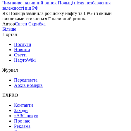
Чим живе паливний ринок Польщі після позбавлення
залежності від РФ
Як Польща замінила російську нафту та LPG і з якими
викликами стикається її паливний ринок.
Автор
Євген Скрибка
Більше
Портал
Послуги
Новини
Статті
НафтоWiki
Журнал
Передплата
Архів номерів
EXPRO
Контакти
Заходи
«АЗС року»
Про нас
Реклама