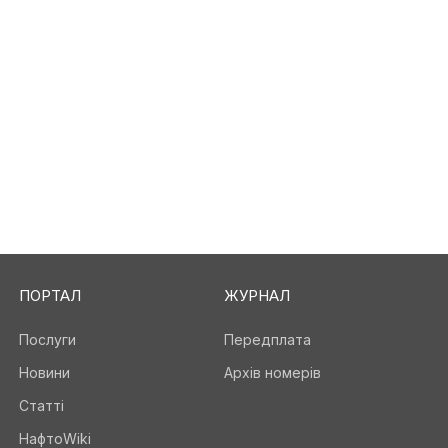
ПОРТАЛ
ЖУРНАЛ
Послуги
Передплата
Новини
Архів номерів
Статті
НафтоWiki